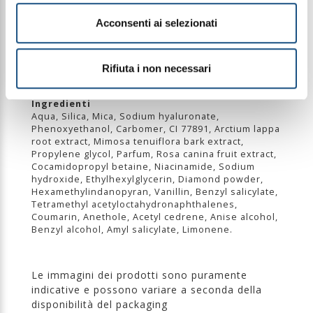
delle cellule morte e affinare la grana della pelle.
Risciacquare accuratamente con acqua tiepida e
Acconsenti ai selezionati
tamponare il viso senza strofinare.
Utilizzare 1-2 volte a settimana, in base al proprio
tipo di pelle, per una pelle visibilmente più liscia,
luminosa e levigata.
Rifiuta i non necessari
Ingredienti
Aqua, Silica, Mica, Sodium hyaluronate,
Phenoxyethanol, Carbomer, CI 77891, Arctium lappa
root extract, Mimosa tenuiflora bark extract,
Propylene glycol, Parfum, Rosa canina fruit extract,
Cocamidopropyl betaine, Niacinamide, Sodium
hydroxide, Ethylhexylglycerin, Diamond powder,
Hexamethylindanopyran, Vanillin, Benzyl salicylate,
Tetramethyl acetyloctahydronaphthalenes,
Coumarin, Anethole, Acetyl cedrene, Anise alcohol,
Benzyl alcohol, Amyl salicylate, Limonene.
Le immagini dei prodotti sono puramente
indicative e possono variare a seconda della
disponibilità del packaging