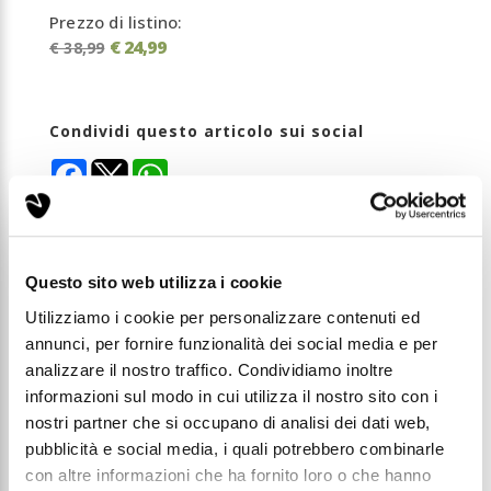
Prezzo di listino:
€ 24,99
€ 38,99
Condividi questo articolo sui social
Facebook
WhatsApp
PRODOTTO MADE IN ITALY | VEGAN FORMULA
Smooth&Shine è un trattamento esfoliante delicato
ma efficace, arricchito con polvere di diamante e
Questo sito web utilizza i cookie
microsfere illuminanti, che leviga la pelle e rimuove
impurità e cellule morte.
Utilizziamo i cookie per personalizzare contenuti ed
La presenza di Niacinamide, Acido Ialuronico ed
annunci, per fornire funzionalità dei social media e per
estratti botanici contribuisce a mantenere la pelle
idratata, uniforme e visibilmente più luminosa fin
analizzare il nostro traffico. Condividiamo inoltre
dalla prima applicazione.
informazioni sul modo in cui utilizza il nostro sito con i
nostri partner che si occupano di analisi dei dati web,
pubblicità e social media, i quali potrebbero combinarle
Polvere di Diamante: un principio attivo di luce
e perfezione
con altre informazioni che ha fornito loro o che hanno
La polvere di diamante è un attivo cosmetico