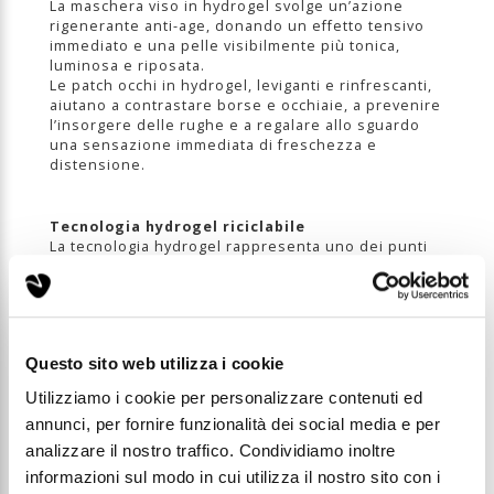
La maschera viso in hydrogel svolge un’azione
rigenerante anti-age, donando un effetto tensivo
immediato e una pelle visibilmente più tonica,
luminosa e riposata.
Le patch occhi in hydrogel, leviganti e rinfrescanti,
aiutano a contrastare borse e occhiaie, a prevenire
l’insorgere delle rughe e a regalare allo sguardo
una sensazione immediata di freschezza e
distensione.
Tecnologia hydrogel riciclabile
La tecnologia hydrogel rappresenta uno dei punti
di forza del trattamento, infatti la sua struttura
fresca e altamente aderente permette un contatto
perfetto con la pelle, favorendo un rilascio
graduale e ottimale degli attivi.
La texture avvolgente crea un effetto "seconda
Questo sito web utilizza i cookie
pelle," intensificando l’idratazione e potenziando
la performance del trattamento.
Utilizziamo i cookie per personalizzare contenuti ed
Inoltre, la maschera e i patch sono progettati con
annunci, per fornire funzionalità dei social media e per
materiale rciclabile, per contribuire a ridurre
l’impatto ambientale senza rinunciare all’efficacia e
analizzare il nostro traffico. Condividiamo inoltre
alla qualità del trattamento.
informazioni sul modo in cui utilizza il nostro sito con i