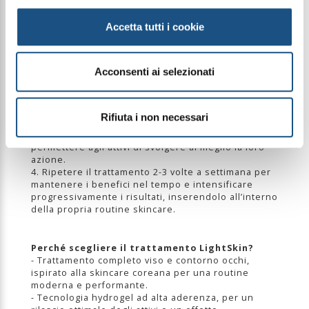
Per utilizzare correttamente ed ottenere la
massima efficacia dal nuovo trattamento, seguire
Accetta tutti i cookie
questi semplici step:
1. Detergere accuratamente il viso e la zona
perioculare, assicurandosi che la pelle sia
Acconsenti ai selezionati
perfettamente pulita e asciutta.
2. Applicare la maschera viso sul viso oppure i
patch occhi nella zona sotto-oculare, facendoli
aderire perfettamente alla pelle.
Rifiuta i non necessari
3. Lasciare in posa per circa 30 minuti, così da
favorire l’assorbimento ottimale del prodotto e
permettere agli attivi di svolgere al meglio la loro
azione.
4. Ripetere il trattamento 2-3 volte a settimana per
mantenere i benefici nel tempo e intensificare
progressivamente i risultati, inserendolo all’interno
della propria routine skincare.
Perché scegliere il trattamento LightSkin?
- Trattamento completo viso e contorno occhi,
ispirato alla skincare coreana per una routine
moderna e performante.
- Tecnologia hydrogel ad alta aderenza, per un