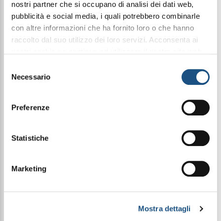
nostri partner che si occupano di analisi dei dati web,
Principi attivi
pubblicità e social media, i quali potrebbero combinarle
Gli attivi selezionati svolgono diversi benefici già
con altre informazioni che ha fornito loro o che hanno
dalle primissime applicazioni, agendo in sinergia
raccolto dal suo utilizzo dei loro servizi. Acconsenta ai
per migliorare visibilmente tono, luminosità e
compattezza della pelle.
nostri cookie se continua ad utilizzare il nostro sito web.
- Retinolo: Stimola il rinnovamento cellulare, aiuta a
leggi qui la nostra privacy policy
Selezione
ridurre la visibilità delle rughe e migliora la texture
Necessario
cutanea, rendendo la pelle più liscia e uniforme.
del
- Camomilla: Svolge un’azione lenitiva e calmante,
consenso
aiutando a ridurre rossori e sensibilità, donando
comfort immediato anche alle pelli più delicate.
Preferenze
- Vitamina E: Potente antiossidante, protegge la
pelle dallo stress ossidativo e contribuisce a
mantenere elasticità e idratazione.
Statistiche
- Vitamina A: Favorisce il rinnovamento cutaneo e
sostiene la compattezza della pelle, migliorandone
tono e luminosità.
- Acido Ialuronico: Idrata in profondità e aiuta a
Marketing
rimpolpare la pelle, riducendo la comparsa delle
linee sottili e donando un effetto più disteso e
levigato.
Mostra dettagli
Come utilizzare il trattamento