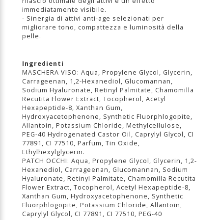
rilascio ottimale degli attivi e un effetto
immediatamente visibile.
- Sinergia di attivi anti-age selezionati per
migliorare tono, compattezza e luminosità della
pelle.
Ingredienti
MASCHERA VISO: Aqua, Propylene Glycol, Glycerin,
Carrageenan, 1,2-Hexanediol, Glucomannan,
Sodium Hyaluronate, Retinyl Palmitate, Chamomilla
Recutita Flower Extract, Tocopherol, Acetyl
Hexapeptide-8, Xanthan Gum,
Hydroxyacetophenone, Synthetic Fluorphlogopite,
Allantoin, Potassium Chloride, Methylcellulose,
PEG-40 Hydrogenated Castor Oil, Caprylyl Glycol, CI
77891, CI 77510, Parfum, Tin Oxide,
Ethylhexylglycerin.
PATCH OCCHI: Aqua, Propylene Glycol, Glycerin, 1,2-
Hexanediol, Carrageenan, Glucomannan, Sodium
Hyaluronate, Retinyl Palmitate, Chamomilla Recutita
Flower Extract, Tocopherol, Acetyl Hexapeptide-8,
Xanthan Gum, Hydroxyacetophenone, Synthetic
Fluorphlogopite, Potassium Chloride, Allantoin,
Caprylyl Glycol, CI 77891, CI 77510, PEG-40