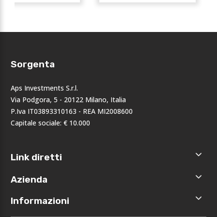
Sorgenta
Aps Investments S.r.l.
Via Podgora, 5 - 20122 Milano, Italia
P.Iva IT03893310163 - REA MI2008600
Capitale sociale: € 10.000
Link diretti
Home
Azienda
Shop
Accedi
Chi siamo
Informazioni
Registrati
Opportunità