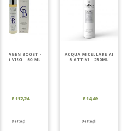
OLLAGEN BOOST -
ACQUA MICELLARE AI
IERO VISO - 50 ML
5 ATTIVI - 250ML
€ 112,24
€ 14,49
Dettagli
Dettagli