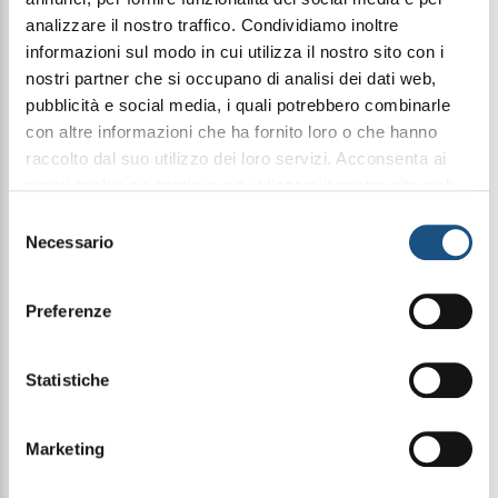
analizzare il nostro traffico. Condividiamo inoltre
informazioni sul modo in cui utilizza il nostro sito con i
Condividi questo articolo sui social
nostri partner che si occupano di analisi dei dati web,
pubblicità e social media, i quali potrebbero combinarle
Facebook
WhatsApp
con altre informazioni che ha fornito loro o che hanno
raccolto dal suo utilizzo dei loro servizi. Acconsenta ai
nostri cookie se continua ad utilizzare il nostro sito web.
Cosmetica
leggi qui la nostra privacy policy
Selezione
Necessario
del
consenso
Elasticità e tonicità per una pelle più giovane.
Il Collagene idrolizzato aiuta a migliorare la
Preferenze
compattezza cutanea, riducendo visibilmente
rughe e linee sottili.
La formula è completata da estratti vegetali
nutrienti e attivi idratanti per un effetto liftante
Statistiche
quotidiano.
Marketing
Modo d’uso:
Applicare mattina e sera su pelle
pulita, prima della crema abituale.