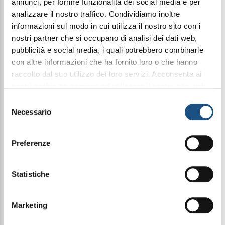
annunci, per fornire funzionalità dei social media e per
Prezzo di listino:
analizzare il nostro traffico. Condividiamo inoltre
€ 17,99
informazioni sul modo in cui utilizza il nostro sito con i
nostri partner che si occupano di analisi dei dati web,
pubblicità e social media, i quali potrebbero combinarle
Condividi questo articolo sui social
con altre informazioni che ha fornito loro o che hanno
raccolto dal suo utilizzo dei loro servizi. Acconsenta ai
Facebook
WhatsApp
nostri cookie se continua ad utilizzare il nostro sito web.
leggi qui la nostra privacy policy
Selezione
Cosmetica
Detergenza Viso
Necessario
del
consenso
Preferenze
Il Burro Struccante rimuove il trucco in modo
semplice e veloce mentre nutre e idrata la pelle
grazie ai principi attivi del Burro di Karitè,
Statistiche
dell’Argan, dell’Olio di Mandorle Dolci e della
Vitamina E, ricchi di antiossidanti che rafforzano la
barriera cutanea, promuovono il rinnovamento
cellulare e donano un aspetto giovane.
Marketing
Modo d’uso: Prelevare una noce di prodotto con le
dita e far sciogliere il burro tra le mani. Applicare