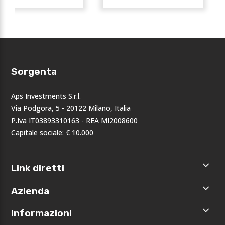
Sorgenta
Aps Investments S.r.l.
Via Podgora, 5 - 20122 Milano, Italia
P.Iva IT03893310163 - REA MI2008600
Capitale sociale: € 10.000
Link diretti
Home
Azienda
Shop
Accedi
Chi siamo
Informazioni
Registrati
Opportunità