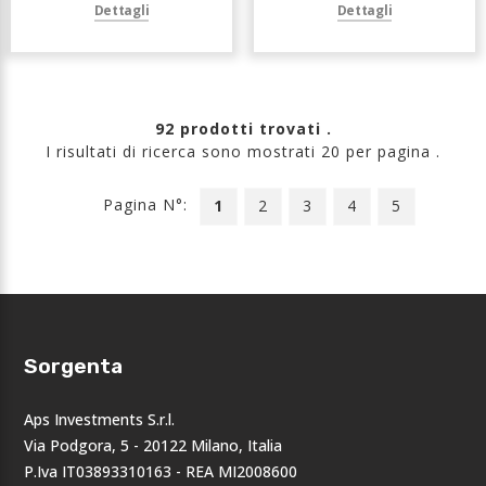
Dettagli
Dettagli
92 prodotti trovati .
I risultati di ricerca sono mostrati 20 per pagina .
Pagina N°:
1
2
3
4
5
Sorgenta
Aps Investments S.r.l.
Via Podgora, 5 - 20122 Milano, Italia
P.Iva IT03893310163 - REA MI2008600