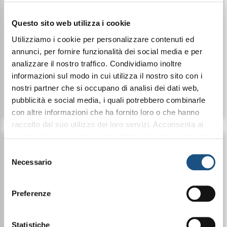
Questo sito web utilizza i cookie
Utilizziamo i cookie per personalizzare contenuti ed
annunci, per fornire funzionalità dei social media e per
€ 16,50
€ 16,50
analizzare il nostro traffico. Condividiamo inoltre
informazioni sul modo in cui utilizza il nostro sito con i
nostri partner che si occupano di analisi dei dati web,
Dettagli
Dettagli
pubblicità e social media, i quali potrebbero combinarle
con altre informazioni che ha fornito loro o che hanno
raccolto dal suo utilizzo dei loro servizi. Acconsenta ai
nostri cookie se continua ad utilizzare il nostro sito web.
leggi qui la nostra privacy policy
Selezione
Necessario
del
consenso
Preferenze
Statistiche