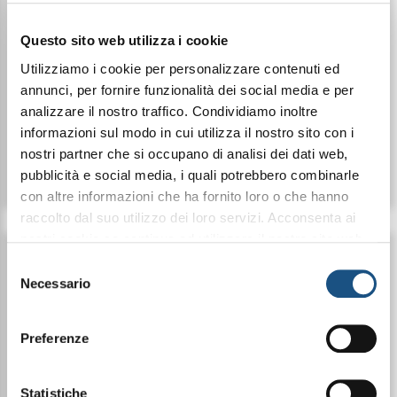
Questo sito web utilizza i cookie
Utilizziamo i cookie per personalizzare contenuti ed
annunci, per fornire funzionalità dei social media e per
€ 49,99
€ 49,99
€ 63,63
€ 63,63
analizzare il nostro traffico. Condividiamo inoltre
informazioni sul modo in cui utilizza il nostro sito con i
nostri partner che si occupano di analisi dei dati web,
Dettagli
Dettagli
pubblicità e social media, i quali potrebbero combinarle
con altre informazioni che ha fornito loro o che hanno
raccolto dal suo utilizzo dei loro servizi. Acconsenta ai
nostri cookie se continua ad utilizzare il nostro sito web.
Offerta
Offerta
leggi qui la nostra privacy policy
Selezione
Necessario
del
consenso
Preferenze
Statistiche