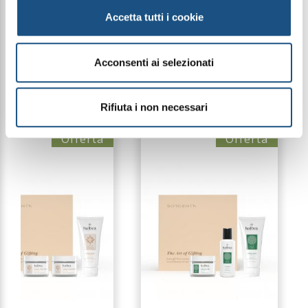
Accetta tutti i cookie
Le immagini dei prodotti sono puramente
indicative e possono variare a seconda della
Acconsenti ai selezionati
disponibilità del packaging
Rifiuta i non necessari
PRODOTTI CORRELATI
Offerta
Offerta