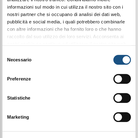
informazioni sul modo in cui utilizza il nostro sito con i
Purtroppo questo prodotto è terminato, ma
nostri partner che si occupano di analisi dei dati web,
tornerà disponibile nei prossimi giorni!
pubblicità e social media, i quali potrebbero combinarle
contattaci
con altre informazioni che ha fornito loro o che hanno
raccolto dal suo utilizzo dei loro servizi. Acconsenta ai
nostri cookie se continua ad utilizzare il nostro sito web.
Condividi questo articolo sui social
leggi qui la nostra privacy policy
Selezione
Facebook
WhatsApp
Necessario
del
consenso
Prodotti fragranzati
Creme corpo fragranzate
Preferenze
Bagnodoccia fragranzati
35Ml Elixir
Statistiche
Una preziosa combinazione di prodotti di alta
Marketing
qualità, trasformata in un dono speciale capace di
sorprendere e incantare. Una selezione esclusiva
che racchiude cura, emozione ed eleganza,
perfetta per celebrare ogni occasione con stile.