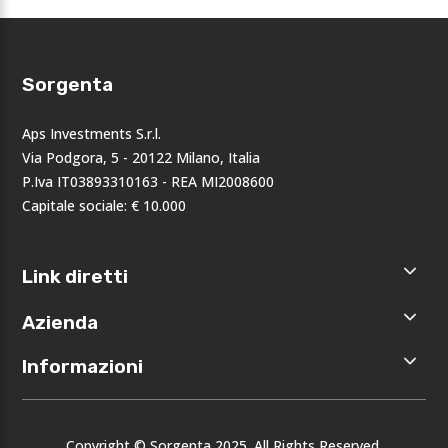
Sorgenta
Aps Investments S.r.l.
Via Podgora, 5 - 20122 Milano, Italia
P.Iva IT03893310163 - REA MI2008600
Capitale sociale: € 10.000
Link diretti
Home
Azienda
Shop
Accedi
Chi siamo
Informazioni
Registrati
Opportunità
I nostri
Privacy
brand
Note legali
Eventi
Copyright © Sorgenta 2025. All Rights Reserved.
Condizioni