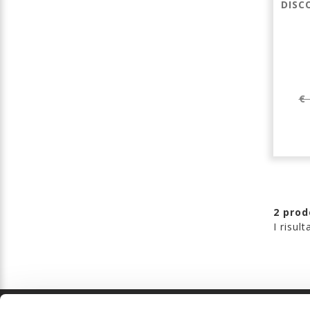
DISC
€ 
2 prod
I risul