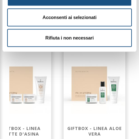
indicative e possono variare a seconda della
disponibilità del packaging
Acconsenti ai selezionati
PRODOTTI CORRELATI
Rifiuta i non necessari
Offerta
Offerta
GIFTBOX - LINEA
GIFTBOX - LINEA ALOE
LATTE D'ASINA
VERA