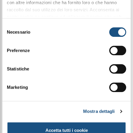
con altre informazioni che ha fornito loro o che hanno
raccolto dal suo utilizzo dei loro servizi. Acconsenta ai
nostri cookie se continua ad utilizzare il nostro sito web.
Condividi questo articolo sui social
leggi qui la nostra privacy policy
Selezione
Facebook
WhatsApp
Necessario
del
consenso
Cosmetica
Preferenze
Statistiche
All'interno di questo Man Bundle troverai:
- Gel Rasatura Barba - 200ml (MN01)
- Balsamo Dopobarba Lenitivo e Idratante - 100ml
Marketing
(MN02)
- Cera Per Capelli Effetto Bagnato - 100gr (MN03)
- AGEREST - Crema Viso Ristrutturante Anti-Età per
Pelli Mature - 50ml (FC02)
Mostra dettagli
- Premium GiftBox 2025 (GIFTBOX2024)
Accetta tutti i cookie
Le immagini dei prodotti sono puramente