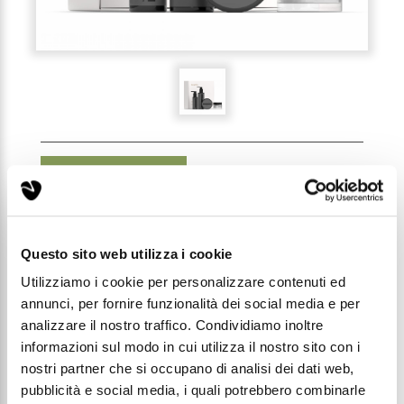
RECENSIONI (0)
MAN BUNDLE - DISCOVER
Questo sito web utilizza i cookie
THE LINE + AGEREST
Utilizziamo i cookie per personalizzare contenuti ed
annunci, per fornire funzionalità dei social media e per
analizzare il nostro traffico. Condividiamo inoltre
Codice: MNBND02
informazioni sul modo in cui utilizza il nostro sito con i
nostri partner che si occupano di analisi dei dati web,
Prezzo di listino:
pubblicità e social media, i quali potrebbero combinarle
€ 71,99
€ 80,95