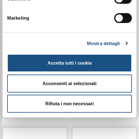
Marketing
JOYFUL -
SERENITY -
AMMORBIDENTE
AMMORBIDENTE
Mostra dettagli
PROFUMATO
PROFUMATO
SUPERCONCENTRATO -
SUPERCONCENTRATO -
250ML
250ML
Accetta tutti i cookie
€ 17,99
€ 17,99
Acconsenti ai selezionati
Dettagli
Dettagli
Rifiuta i non necessari