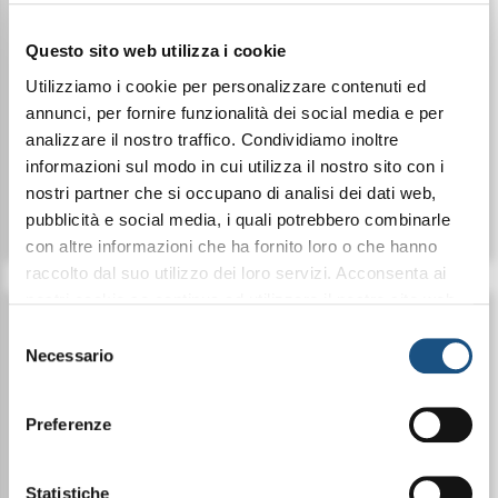
50ML
SUPERCONCENTRATO -
250ML
Questo sito web utilizza i cookie
Utilizziamo i cookie per personalizzare contenuti ed
annunci, per fornire funzionalità dei social media e per
€ 5,99
€ 17,99
analizzare il nostro traffico. Condividiamo inoltre
informazioni sul modo in cui utilizza il nostro sito con i
nostri partner che si occupano di analisi dei dati web,
Dettagli
Dettagli
pubblicità e social media, i quali potrebbero combinarle
con altre informazioni che ha fornito loro o che hanno
raccolto dal suo utilizzo dei loro servizi. Acconsenta ai
nostri cookie se continua ad utilizzare il nostro sito web.
leggi qui la nostra privacy policy
Selezione
Necessario
del
consenso
Preferenze
Statistiche