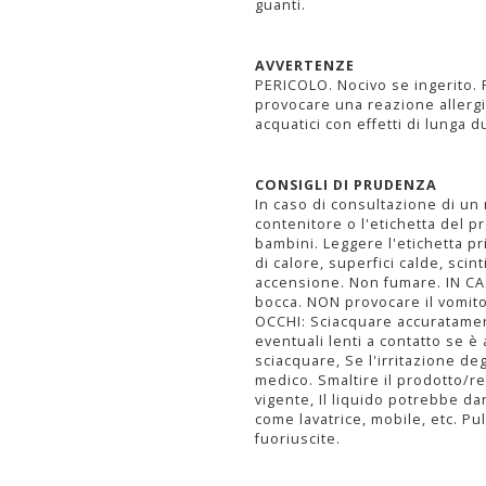
guanti.
AVVERTENZE
PERICOLO. Nocivo se ingerito. P
provocare una reazione allergi
acquatici con effetti di lunga d
CONSIGLI DI PRUDENZA
In caso di consultazione di un
contenitore o l'etichetta del p
bambini. Leggere l'etichetta pr
di calore, superfici calde, scint
accensione. Non fumare. IN CA
bocca. NON provocare il vomit
OCCHI: Sciacquare accuratament
eventuali lenti a contatto se è
sciacquare, Se l'irritazione de
medico. Smaltire il prodotto/re
vigente, Il liquido potrebbe da
come lavatrice, mobile, etc. P
fuoriuscite.