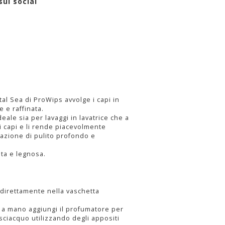
sui social
al Sea di ProWips avvolge i capi in
 e raffinata.
eale sia per lavaggi in lavatrice che a
 capi e li rende piacevolmente
azione di pulito profondo e
ta e legnosa.
direttamente nella vaschetta
i a mano aggiungi il profumatore per
isciacquo utilizzando degli appositi