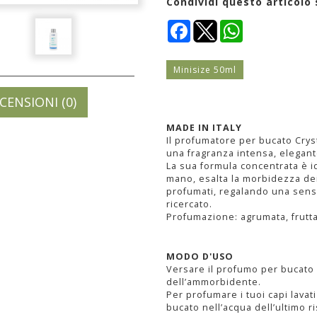
Condividi questo articolo 
Facebook
WhatsApp
Minisize 50ml
CENSIONI (0)
MADE IN ITALY
Il profumatore per bucato Cryst
una fragranza intensa, elegante
La sua formula concentrata è id
mano, esalta la morbidezza dei
profumati, regalando una sens
ricercato.
Profumazione: agrumata, frutta
MODO D'USO
Versare il profumo per bucato 
dell’ammorbidente.
Per profumare i tuoi capi lavat
bucato nell’acqua dell’ultimo r