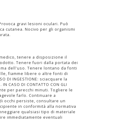
rovoca gravi lesioni oculari. Può
ca cutanea. Nocivo per gli organismi
urata.
 medico, tenere a disposizione il
rodotto. Tenere fuori dalla portata dei
ima dell'uso. Tenere lontano da fonti
ille, fiamme libere o altre fonti di
SO DI INGESTIONE: sciacquare la
o. IN CASO DI CONTATTO CON GLI
e per parecchi minuti. Togliere le
 agevole farlo. Continuare a
gli occhi persiste, consultare un
cipiente in conformità alla normativa
nneggiare qualsiasi tipo di materiale
ulire immediatamente eventuali