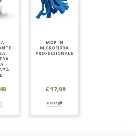
EA
MOP IN
SHAMPOO PER
ANTE
MICROFIBRA
AUTO
ZA
PROFESSIONALE
PROFESSIONAL
ERA
CAR LINE 1KG
VA
NZA
L
,49
€ 17,99
€ 13,99
li
Dettagli
Dettagli