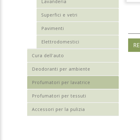
Lavanderia
Superfici e vetri
Pavimenti
Elettrodomestici
RE
Cura dell'auto
Deodoranti per ambiente
Profumatori per lavatrice
Profumatori per tessuti
Accessori per la pulizia