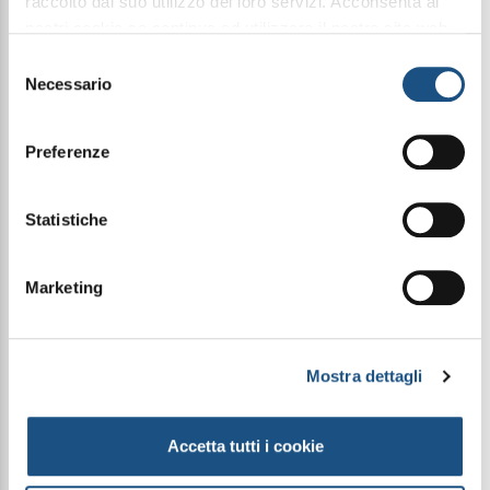
raccolto dal suo utilizzo dei loro servizi. Acconsenta ai
MODO D'USO
nostri cookie se continua ad utilizzare il nostro sito web.
Versare 2/3 tappi di profumo per bucato
leggi qui la nostra privacy policy
Selezione
direttamente nella vaschetta dell’ammorbidente.
Necessario
Per profumare i tuoi capi lavati a mano aggiungi il
del
profumatore per bucato nell’acqua dell’ultimo
consenso
risciacquo utilizzando degli appositi guanti.
Preferenze
AVVERTENZE
PERICOLO. Nocivo se ingerito. Provoca gravi lesioni
Statistiche
oculari. Può provocare una reazione allergica
cutanea. Nocivo per gli organismi acquatici con
effetti di lunga durata.
Marketing
CONSIGLI DI PRUDENZA
In caso di consultazione di un medico, tenere a
disposizione il contenitore o l’etichetta del
Mostra dettagli
prodotto. Tenere fuori dalla portata dei bambini.
Leggere l’etichetta prima dell’uso. Tenere lontano
da fonti di calore, superfici calde, scintille, fiamme
Accetta tutti i cookie
libere o altre fonti di accensione. Non fumare. IN
CASO DI CONTATTO CON GLI OCCHI: Sciacquare
accuratamente per parecchi minuti. Togliere le