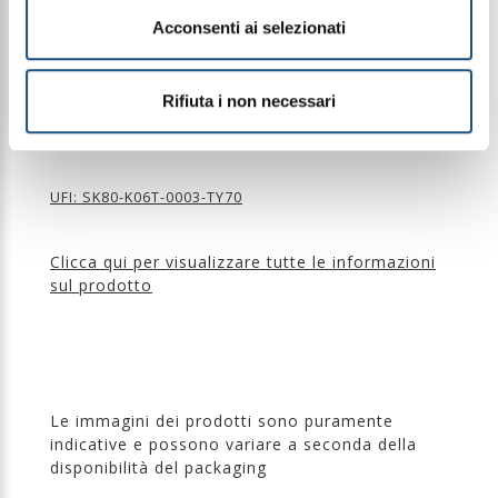
eventuali lenti a contatto se è agevole farlo.
Acconsenti ai selezionati
Continuare a sciacquare. Se l’irritazione degli occhi
persiste, consultare un medico.
Smaltire il prodotto/recipiente in conformità alla
normativà vigente. ll liquido potrebbe danneggiare
Rifiuta i non necessari
qualsiasi tipo di materiale come lavatrice, mobile,
etc. Pulire immediatamente eventuali fuoriuscite.
UFI: SK80-K06T-0003-TY70
Clicca qui per visualizzare tutte le informazioni
sul prodotto
Le immagini dei prodotti sono puramente
indicative e possono variare a seconda della
disponibilità del packaging