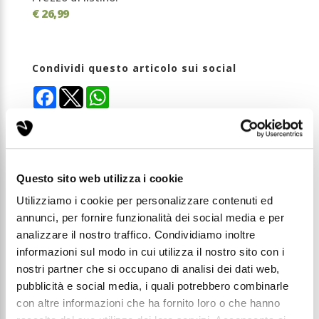
€ 26,99
Condividi questo articolo sui social
Facebook
WhatsApp
Prodotti Pulizia
Questo sito web utilizza i cookie
MADE IN ITALY
Utilizziamo i cookie per personalizzare contenuti ed
Il profumatore per bucato Diamond Star di ProWips
annunci, per fornire funzionalità dei social media e per
avvolge i capi in una fragranza intensa, elegante e
raffinata.
analizzare il nostro traffico. Condividiamo inoltre
La sua formula concentrata è ideale sia per lavaggi
informazioni sul modo in cui utilizza il nostro sito con i
in lavatrice che a mano, esalta la morbidezza dei
nostri partner che si occupano di analisi dei dati web,
capi e li rende piacevolmente profumati, regalando
una sensazione di pulito profondo e ricercato.
pubblicità e social media, i quali potrebbero combinarle
Profumazione: agrumata, floreale e muschiata.
con altre informazioni che ha fornito loro o che hanno