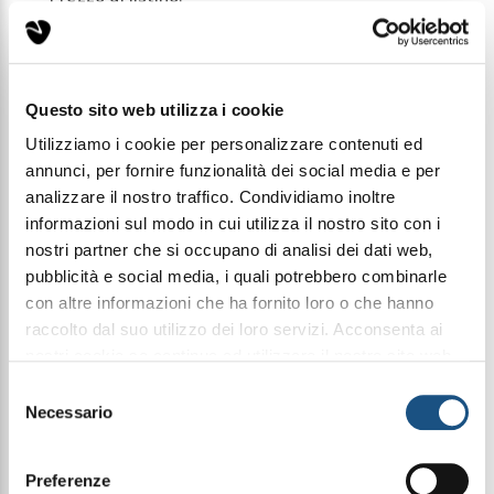
€ 11,99
Condividi questo articolo sui social
Questo sito web utilizza i cookie
Facebook
WhatsApp
Utilizziamo i cookie per personalizzare contenuti ed
annunci, per fornire funzionalità dei social media e per
analizzare il nostro traffico. Condividiamo inoltre
Prodotti Pulizia
Linea Detergenza
informazioni sul modo in cui utilizza il nostro sito con i
nostri partner che si occupano di analisi dei dati web,
pubblicità e social media, i quali potrebbero combinarle
Detergente Liquido Per Il Lavaggio Di Tessuti
con altre informazioni che ha fornito loro o che hanno
Delicati "Silkcare" – 1L
raccolto dal suo utilizzo dei loro servizi. Acconsenta ai
Detergente professionale liquido
nostri cookie se continua ad utilizzare il nostro sito web.
superconcentrato, formulato per il lavaggio dei capi
delicati con la massima cura. La sua composizione
leggi qui la nostra privacy policy
Selezione
specifica rimuove efficacemente lo sporco
Necessario
del
rispettando i colori e preservando le fibre. Evita il
trasferimento dei colori tra capi diversi e impedisce
consenso
che quelli di uno stesso indumento si mescolino,
Preferenze
mantenendoli definiti e brillanti nel tempo.