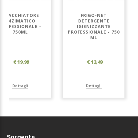
SMACCHIATORE
FRIGO-NET
ENZIMATICO
DETERGENTE
PROFESSIONALE -
IGIENIZZANTE
750ML
PROFESSIONALE - 750
ML
€ 19,99
€ 13,49
Dettagli
Dettagli
Sorgenta