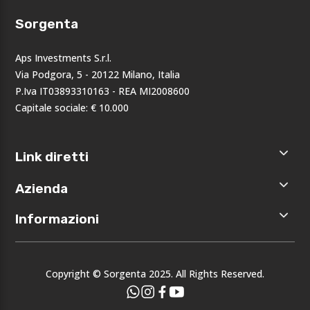
Sorgenta
Aps Investments S.r.l.
Via Podgora, 5 - 20122 Milano, Italia
P.Iva IT03893310163 - REA MI2008600
Capitale sociale: € 10.000
Link diretti
Home
Azienda
Shop
Accedi
Chi siamo
Informazioni
Registrati
Opportunità
I nostri
Privacy
brand
Note legali
Eventi
Copyright © Sorgenta 2025. All Rights Reserved.
Condizioni
generali