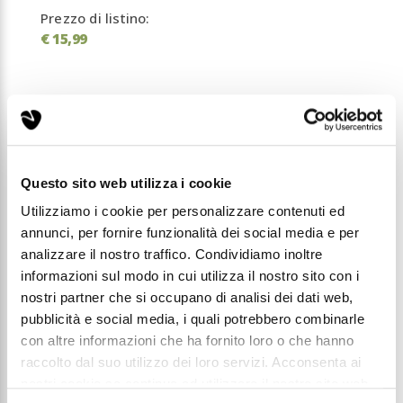
Prezzo di listino:
€ 15,99
Condividi questo articolo sui social
Facebook
WhatsApp
Questo sito web utilizza i cookie
Prodotti Pulizia
Linea Detergenza
Utilizziamo i cookie per personalizzare contenuti ed
annunci, per fornire funzionalità dei social media e per
analizzare il nostro traffico. Condividiamo inoltre
Detergente concentrato per la pulizia e la
informazioni sul modo in cui utilizza il nostro sito con i
manutenzione del parquet "Parquet Cleaner" -
nostri partner che si occupano di analisi dei dati web,
1L
pubblicità e social media, i quali potrebbero combinarle
con altre informazioni che ha fornito loro o che hanno
Detergente professionale concentrato per la
raccolto dal suo utilizzo dei loro servizi. Acconsenta ai
pulizia e la manutenzione del legno, studiato per
detergere a fondo senza rovinare le superfici.
nostri cookie se continua ad utilizzare il nostro sito web.
Rimuove efficacemente sporco e grasso,