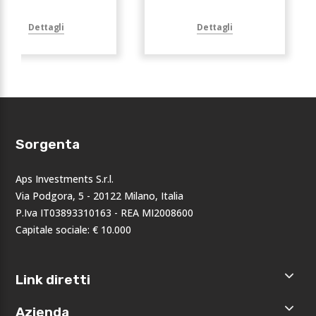
Dettagli
Dettagli
Sorgenta
Aps Investments S.r.l.
Via Podgora, 5 - 20122 Milano, Italia
P.Iva IT03893310163 - REA MI2008600
Capitale sociale: € 10.000
Link diretti
Home
Azienda