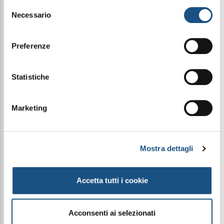
leggi qui la nostra privacy policy
Selezione
ravvivando la naturale lucentezza del pavimento.
Necessario
La formula neutra, profumata, a basso residuo e a
del
schiuma contenuta garantisce asciugatura rapida,
consenso
non lascia aloni e non richiede risciacquo.
Rispetta le finiture ed è adatta anche all’uso
Preferenze
frequente.
Statistiche
Modo d'uso
Diluire il prodotto al 3% in acqua (30 ml per ogni
litro d’acqua).
Marketing
Ideale per:
Parquet verniciato, parquet cerato o incerato e
superfici in legno trattate. Indicato per la
Mostra dettagli
manutenzione ordinaria in ambienti domestici e
professionali.
Accetta tutti i cookie
UFI: PQK1-D0AC-600N-20R3
Acconsenti ai selezionati
Ogni prodotto ProWips è formulato con cura nei