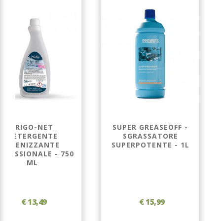
FRIGO-NET
SUPER GREASEOFF -
DETERGENTE
SGRASSATORE
IGIENIZZANTE
SUPERPOTENTE - 1L
OFESSIONALE - 750
ML
€ 13,49
€ 15,99