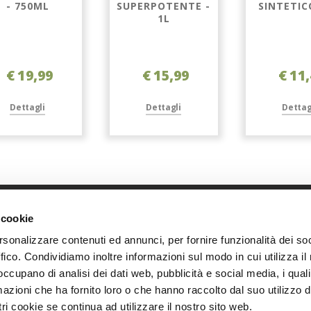
- 750ML
SUPERPOTENTE -
SINTETIC
1L
€ 19,99
€ 15,99
€ 11
Dettagli
Dettagli
Dettag
 cookie
Link diretti
Azi
rsonalizzare contenuti ed annunci, per fornire funzionalità dei so
Home
Chi s
ffico. Condividiamo inoltre informazioni sul modo in cui utilizza il 
Shop
Oppor
 occupano di analisi dei dati web, pubblicità e social media, i qual
Accedi
I nost
azioni che ha fornito loro o che hanno raccolto dal suo utilizzo d
Registrati
Event
ri cookie se continua ad utilizzare il nostro sito web.