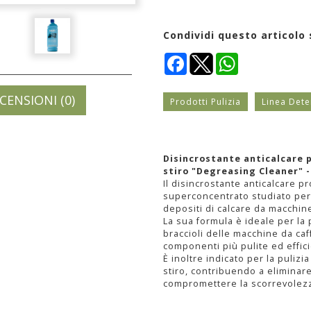
Condividi questo articolo 
Facebook
WhatsApp
CENSIONI (0)
Prodotti Pulizia
Linea Det
Disincrostante anticalcare p
stiro "Degreasing Cleaner" -
Il disincrostante anticalcare p
superconcentrato studiato per 
depositi di calcare da macchine 
La sua formula è ideale per la pul
braccioli delle macchine da ca
componenti più pulite ed effic
È inoltre indicato per la pulizia
stiro, contribuendo a elimina
compromettere la scorrevolezza