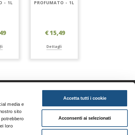
O - 1L
PROFUMATO - 1L
PROFUMATO - 1L
,49
€ 15,49
€ 10,99
li
Dettagli
Dettagli
Accetta tutti i cookie
enda
Informazioni
cial media e
iamo
Privacy
nostro sito
tunità
Note legali
Acconsenti ai selezionati
i potrebbero
ri brand
Condizioni generali
ei loro
i