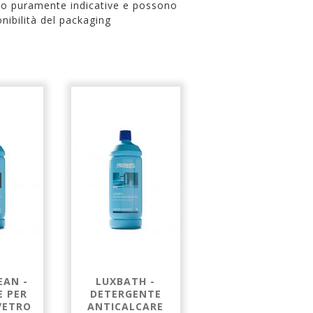
no puramente indicative e possono
nibilità del packaging
EAN -
LUXBATH -
WC FRESH -
E PER
DETERGENTE
DETERGENTE
VETRO
ANTICALCARE
DISINCROSTANTE