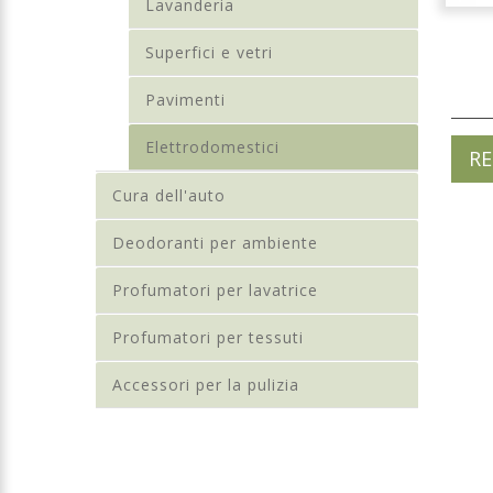
Lavanderia
Superfici e vetri
Pavimenti
Elettrodomestici
RE
Cura dell'auto
Deodoranti per ambiente
Profumatori per lavatrice
Profumatori per tessuti
Accessori per la pulizia