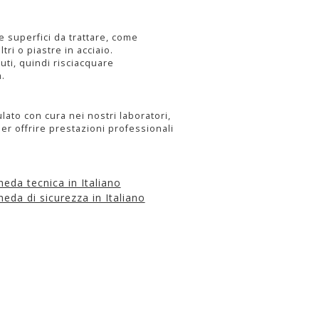
e superfici da trattare, come
iltri o piastre in acciaio.
uti, quindi risciacquare
.
ato con cura nei nostri laboratori,
r offrire prestazioni professionali
heda tecnica in Italiano
heda di sicurezza in Italiano