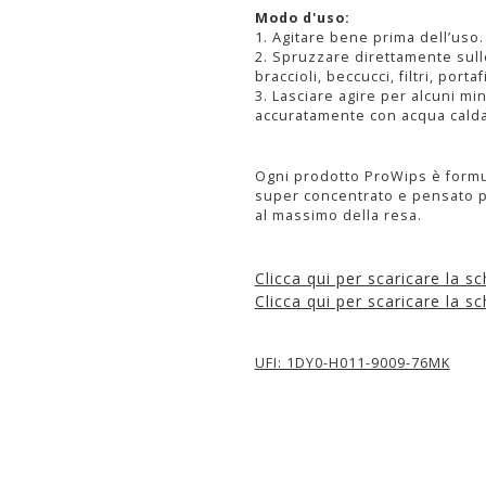
Modo d'uso:
1. Agitare bene prima dell’uso.
2. Spruzzare direttamente sull
braccioli, beccucci, filtri, portaf
3. Lasciare agire per alcuni min
accuratamente con acqua calda
Ogni prodotto ProWips è formul
super concentrato e pensato pe
al massimo della resa.
Clicca qui per scaricare la sc
Clicca qui per scaricare la sc
UFI: 1DY0-H011-9009-76MK