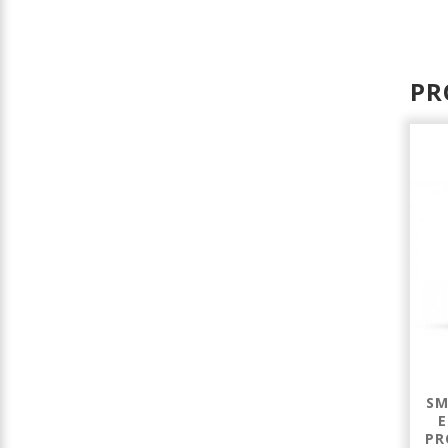
PR
IGIENIZZANTE
SANITAZING -
SM
PROFESSIONALE
DETERGENZE
E
PER LAVATRICE
IGIENIZZANTE
PR