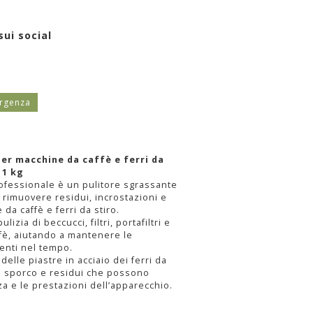
sui social
ergenza
er macchine da caffè e ferri da
 1 kg
rofessionale è un pulitore sgrassante
rimuovere residui, incrostazioni e
da caffè e ferri da stiro.
izia di beccucci, filtri, portafiltri e
ffè, aiutando a mantenere le
ienti nel tempo.
 delle piastre in acciaio dei ferri da
re sporco e residui che possono
 e le prestazioni dell’apparecchio.