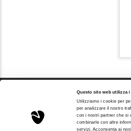
(2 DOSI) - 500ML
PER SUPERFICI
LAVABILI - 1L
€ 20,99
€ 13,99
Dettagli
Dettagli
Questo sito web utilizza i
Sorgenta
Utilizziamo i cookie per pe
Aps Investments S.r.l.
per analizzare il nostro tra
Via Podgora, 5 - 20122 Milano, Italia
con i nostri partner che si
P.Iva IT03893310163 - REA MI2008600
combinarle con altre inform
Capitale sociale: € 10.000
servizi. Acconsenta ai nost