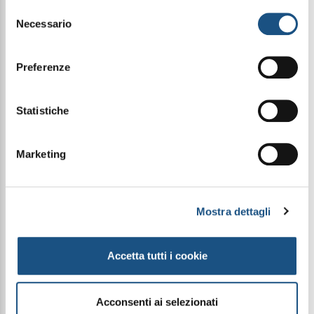
leggi qui la nostra privacy policy
Selezione
Necessario
del
Condividi questo articolo sui social
consenso
Facebook
WhatsApp
Preferenze
All'interno di questa preziosa combinazione
troverai:
Statistiche
- Crema Viso Nutriente Al Colostro (CL004)
- Crema Mani Nutriente Al Colostro (CL001)
- Detergente Viso Nutriente Al Colostro (CL003)
Marketing
- Premium GiftBox 2024 (GIFTBOX2024) OMAGGIO
Le immagini dei prodotti sono puramente
Mostra dettagli
indicative e possono variare a seconda della
disponibilità del packaging
Accetta tutti i cookie
PRODOTTI CORRELATI
Acconsenti ai selezionati
Offerta
Offerta