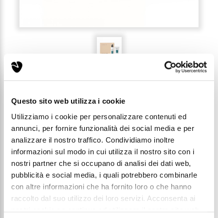
RECENSIONI (0)
Questo sito web utilizza i cookie
Utilizziamo i cookie per personalizzare contenuti ed
annunci, per fornire funzionalità dei social media e per
GIFTBOX - LINEA COLOSTRO
analizzare il nostro traffico. Condividiamo inoltre
informazioni sul modo in cui utilizza il nostro sito con i
nostri partner che si occupano di analisi dei dati web,
Codice: GBOX026
pubblicità e social media, i quali potrebbero combinarle
con altre informazioni che ha fornito loro o che hanno
Prezzo di listino:
raccolto dal suo utilizzo dei loro servizi. Acconsenta ai
€ 63,96
nostri cookie se continua ad utilizzare il nostro sito web.