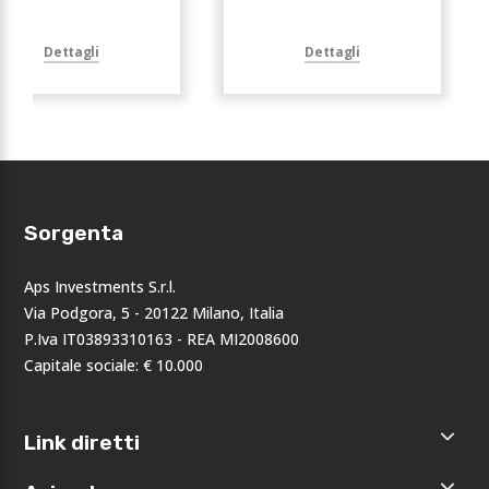
Dettagli
Dettagli
Sorgenta
Aps Investments S.r.l.
Via Podgora, 5 - 20122 Milano, Italia
P.Iva IT03893310163 - REA MI2008600
Capitale sociale: € 10.000
Link diretti
Home