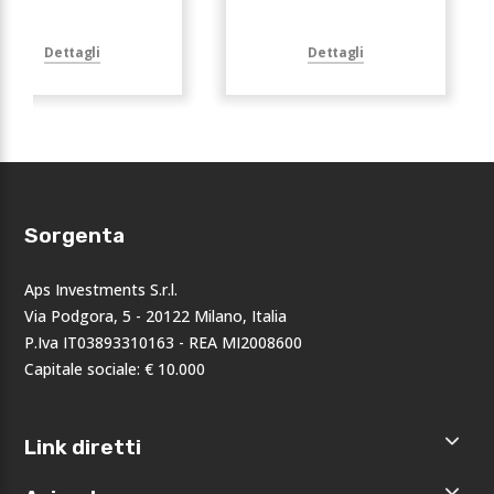
Dettagli
Dettagli
Sorgenta
Aps Investments S.r.l.
Via Podgora, 5 - 20122 Milano, Italia
P.Iva IT03893310163 - REA MI2008600
Capitale sociale: € 10.000
Link diretti
Home