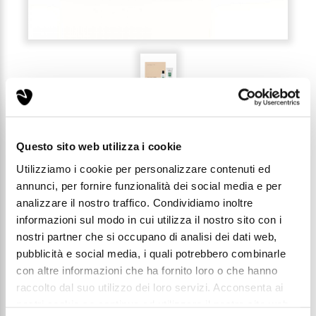
RECENSIONI (0)
Questo sito web utilizza i cookie
Utilizziamo i cookie per personalizzare contenuti ed
annunci, per fornire funzionalità dei social media e per
GIFTBOX - LINEA ALOE VERA
analizzare il nostro traffico. Condividiamo inoltre
informazioni sul modo in cui utilizza il nostro sito con i
nostri partner che si occupano di analisi dei dati web,
Codice: GBOX023
pubblicità e social media, i quali potrebbero combinarle
con altre informazioni che ha fornito loro o che hanno
Prezzo di listino:
raccolto dal suo utilizzo dei loro servizi. Acconsenta ai
€ 68,97
nostri cookie se continua ad utilizzare il nostro sito web.