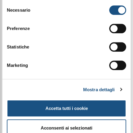
leggi qui la nostra privacy policy
Selezione
Necessario
del
Condividi questo articolo sui social
consenso
Facebook
WhatsApp
Preferenze
All'interno di questa preziosa combinazione
troverai:
Statistiche
- Crema Mani Lenitiva All'Aloe Vera (AV006)
- Crema Viso Lenitiva All'Aloe Vera (AV009)
- Gel Puro Lenitivo All'Aloe Vera (AV003)
Marketing
- Premium GiftBox 2024 (GIFTBOX2024) OMAGGIO
Le immagini dei prodotti sono puramente
Mostra dettagli
indicative e possono variare a seconda della
disponibilità del packaging
Accetta tutti i cookie
PRODOTTI CORRELATI
Acconsenti ai selezionati
Offerta
Offerta