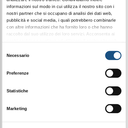
informazioni sul modo in cui utilizza il nostro sito con i
Purtroppo questo prodotto è terminato, ma
nostri partner che si occupano di analisi dei dati web,
tornerà disponibile nei prossimi giorni!
pubblicità e social media, i quali potrebbero combinarle
contattaci
con altre informazioni che ha fornito loro o che hanno
raccolto dal suo utilizzo dei loro servizi. Acconsenta ai
nostri cookie se continua ad utilizzare il nostro sito web.
Condividi questo articolo sui social
leggi qui la nostra privacy policy
Selezione
Facebook
WhatsApp
Necessario
del
consenso
Prodotti fragranzati
Creme corpo fragranzate
Preferenze
Bagnodoccia fragranzati
35Ml Elixir
Statistiche
Una preziosa combinazione di prodotti di alta
Marketing
qualità, trasformata in un dono speciale capace di
sorprendere e incantare. Una selezione esclusiva
che racchiude cura, emozione ed eleganza,
perfetta per celebrare ogni occasione con stile.