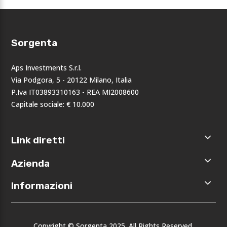
Sorgenta
Aps Investments S.r.l.
Via Podgora, 5 - 20122 Milano, Italia
P.Iva IT03893310163 - REA MI2008600
Capitale sociale: € 10.000
Link diretti
Home
Azienda
Shop
Accedi
Chi siamo
Informazioni
Registrati
Opportunità
I nostri
Privacy
brand
Note legali
Eventi
Copyright © Sorgenta 2025. All Rights Reserved.
Condizioni