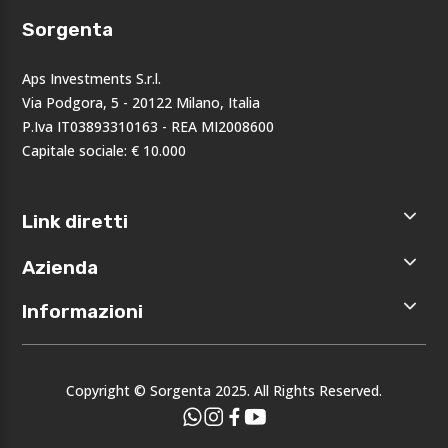
Sorgenta
Aps Investments S.r.l.
Via Podgora, 5 - 20122 Milano, Italia
P.Iva IT03893310163 - REA MI2008600
Capitale sociale: € 10.000
Link diretti
Home
Azienda
Shop
Accedi
Chi siamo
Informazioni
Registrati
Opportunità
I nostri
Privacy
brand
Note legali
Eventi
Copyright © Sorgenta 2025. All Rights Reserved.
Condizioni
generali