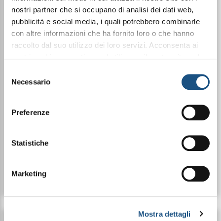
nostri partner che si occupano di analisi dei dati web,
pubblicità e social media, i quali potrebbero combinarle
con altre informazioni che ha fornito loro o che hanno
raccolto dal suo utilizzo dei loro servizi. Acconsenta ai
nostri cookie se continua ad utilizzare il nostro sito web.
BAGNODOCCIA
BAGNODOCCIA COCCO
leggi qui la nostra privacy policy
FRAGOLA E VANIGLIA
CON ESTRATTO DI
Selezione
CON ALOE VERA, NEEM
PAPAYA - 500ML
Necessario
del
E ARGAN - 500ML
consenso
Preferenze
€ 10,99
€ 10,99
Statistiche
Marketing
Dettagli
Dettagli
Mostra dettagli