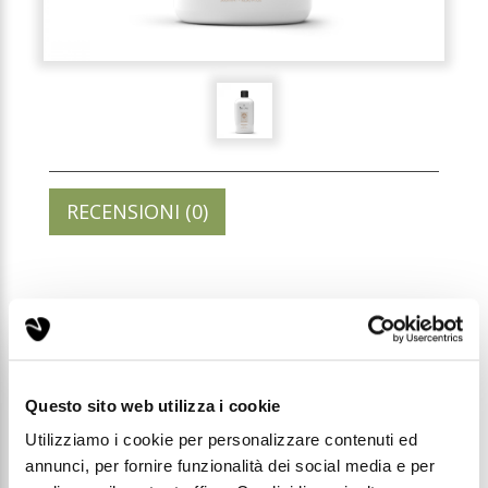
RECENSIONI (0)
BAGNODOCCIA IDRATANTE
AL LATTE D'ASINA - 500ML
Codice: LA008
Questo sito web utilizza i cookie
Utilizziamo i cookie per personalizzare contenuti ed
Prezzo di listino:
annunci, per fornire funzionalità dei social media e per
€ 15,99