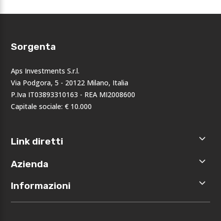
Sorgenta
Aps Investments S.r.l.
Via Podgora, 5 - 20122 Milano, Italia
P.Iva IT03893310163 - REA MI2008600
Capitale sociale: € 10.000
Link diretti
Home
Azienda
Shop
Accedi
Chi siamo
Informazioni
Registrati
Opportunità
I nostri
Privacy
brand
Note legali