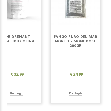
BENDE DRENANTI -
FANGO PURO DEL MAR
FOSFATIDILCOLINA
MORTO - MONODOSE
200GR
€ 32,99
€ 24,99
Dettagli
Dettagli