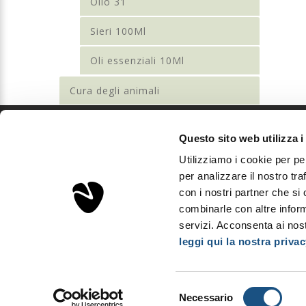
Olio 31
Sieri 100Ml
Oli essenziali 10Ml
Cura degli animali
Questo sito web utilizza i
Sorgenta
Utilizziamo i cookie per pe
Aps Investments S.r.l.
per analizzare il nostro tra
Via Podgora, 5 - 20122 Milano, Italia
con i nostri partner che si
P.Iva IT03893310163 - REA MI2008600
combinarle con altre inform
Capitale sociale: € 10.000
servizi. Acconsenta ai nost
leggi qui la nostra privac
Copyright © Sorgenta 2025. All Rights Reserved.
Selezione
Necessario
del