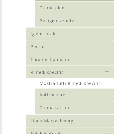
Creme piedi
Gel igienizzante
Igiene orale
Per lui
Cura del bambino
Rimedi specifici
Mostra tutti Rimedi specifici
Antizanzare
Crema tattoo
Linea Macos luxury
Solidi Naturali