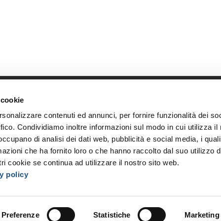
 cookie
Link diretti
Azi
rsonalizzare contenuti ed annunci, per fornire funzionalità dei so
Home
Chi s
ffico. Condividiamo inoltre informazioni sul modo in cui utilizza il 
Shop
Oppor
 occupano di analisi dei dati web, pubblicità e social media, i qual
Accedi
I nost
azioni che ha fornito loro o che hanno raccolto dal suo utilizzo d
Registrati
Event
ri cookie se continua ad utilizzare il nostro sito web.
y policy
Preferenze
Statistiche
Marketing