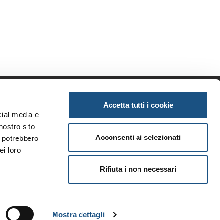
Accetta tutti i cookie
enda
Informazioni
cial media e
iamo
Privacy
nostro sito
tunità
Note legali
Acconsenti ai selezionati
i potrebbero
ri brand
Condizioni generali
ei loro
i
Rifiuta i non necessari
Mostra dettagli