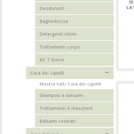
I
LA
Deodoranti
Bagnodoccia
Detergenti intimi
Trattamenti corpo
Kit 7 Giorni
Cura dei capelli
Mostra tutti Cura dei capelli
Shampoo e balsami
Trattamenti e maschere
Balsami colorati