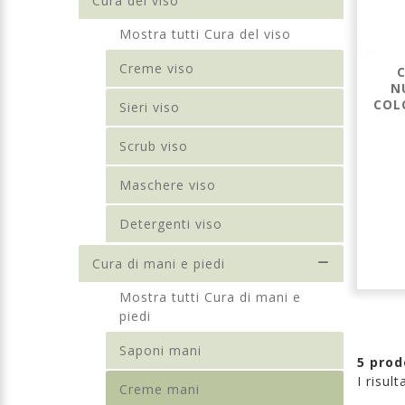
Cura del viso
Mostra tutti Cura del viso
Creme viso
N
COL
Sieri viso
Scrub viso
Maschere viso
Detergenti viso
Cura di mani e piedi
Mostra tutti Cura di mani e
piedi
Saponi mani
5 prod
I risul
Creme mani