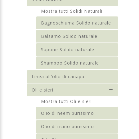
Mostra tutti Solidi Naturali
Bagnoschiuma Solido naturale
Balsamo Solido naturale
Sapone Solido naturale
Shampoo Solido naturale
Linea all'olio di canapa
Oli e sieri
Mostra tutti Oli e sieri
Olio di neem purissimo
Olio di ricino purissimo