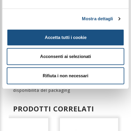
posa per 30 minuti, rimuovere delicatamente,
anche con acqua tiepida. È consigliato ripetere il
trattamento per 3 volte a settimana.
Mostra dettagli
Ingredients:
Aqua, Polyvinyl Alcohol, Zea Mays
Starch, Kaolin, Snail Secretion Filtrate, Mentha
Accetta tutti i cookie
Piperita Oil, Pseudoalteromonas Ferment Extract,
Sodium Hydroxide, Salicylic Acid, Glycerin, Aloe
Barbadensis, Gold, Allantoin, Hyaluronic Acid,
Menthyl Lactate, Phenoxyethanol,
Acconsenti ai selezionati
Ethylhexylglycerin.
Rifiuta i non necessari
Le immagini dei prodotti sono puramente
indicative e possono variare a seconda della
disponibilità del packaging
PRODOTTI CORRELATI