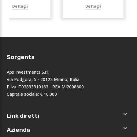
Dettagli
Dettagli
Sorgenta
Aps Investments S.r.l.
Via Podgora, 5 - 20122 Milano, Italia
P.Iva IT03893310163 - REA MI2008600
Capitale sociale: € 10.000
Link diretti
Home
Azienda
Shop