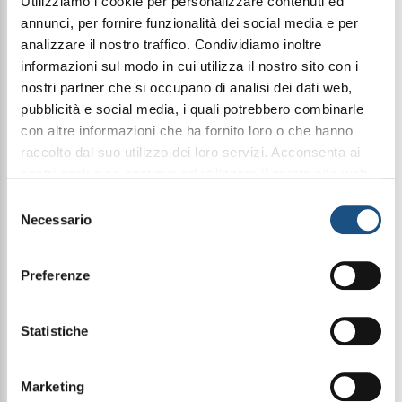
Utilizziamo i cookie per personalizzare contenuti ed
annunci, per fornire funzionalità dei social media e per
analizzare il nostro traffico. Condividiamo inoltre
Condividi questo articolo sui social
informazioni sul modo in cui utilizza il nostro sito con i
nostri partner che si occupano di analisi dei dati web,
Facebook
WhatsApp
pubblicità e social media, i quali potrebbero combinarle
con altre informazioni che ha fornito loro o che hanno
Cosmetica
raccolto dal suo utilizzo dei loro servizi. Acconsenta ai
nostri cookie se continua ad utilizzare il nostro sito web.
leggi qui la nostra privacy policy
Selezione
Necessario
del
Gold Mask AntiAge - 50Ml
Nuova Formula Potenziata
consenso
Preferenze
Rivitalizza la tua pelle con la Gold Mask AntiAge,
arricchita con bava di lumaca e oro micronizzato,
questa maschera riduce rughe e linee sottili,
Statistiche
migliorando l'elasticità per un aspetto più giovane.
Nutre in profondità lasciando la pelle morbida e
radiosa.
Marketing
Modo d'uso: Applicare la maschera e lasciarla in