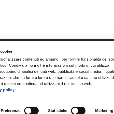
 cookie
Link diretti
Azi
rsonalizzare contenuti ed annunci, per fornire funzionalità dei so
Home
Chi s
ffico. Condividiamo inoltre informazioni sul modo in cui utilizza il 
Shop
Oppor
 occupano di analisi dei dati web, pubblicità e social media, i qual
Accedi
I nost
azioni che ha fornito loro o che hanno raccolto dal suo utilizzo d
Registrati
Event
ri cookie se continua ad utilizzare il nostro sito web.
y policy
Preferenze
Statistiche
Marketing