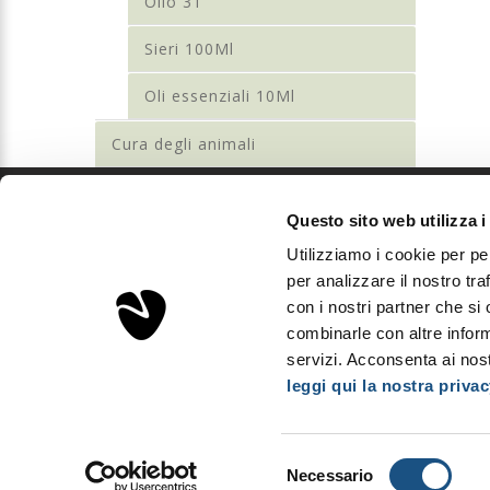
Olio 31
Sieri 100Ml
Oli essenziali 10Ml
Cura degli animali
Questo sito web utilizza i
Sorgenta
Utilizziamo i cookie per pe
Aps Investments S.r.l.
per analizzare il nostro tra
Via Podgora, 5 - 20122 Milano, Italia
con i nostri partner che si
P.Iva IT03893310163 - REA MI2008600
combinarle con altre inform
Capitale sociale: € 10.000
servizi. Acconsenta ai nost
leggi qui la nostra privac
Copyright © Sorgenta 2025. All Rights Reserved.
Selezione
Necessario
del