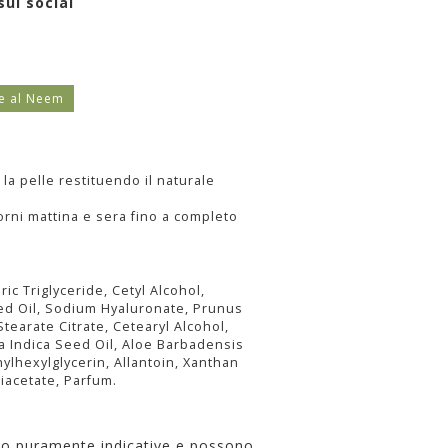
sui social
te al Neem
la pelle restituendo il naturale
iorni mattina e sera fino a completo
ic Triglyceride, Cetyl Alcohol,
ed Oil, Sodium Hyaluronate, Prunus
Stearate Citrate, Cetearyl Alcohol,
a Indica Seed Oil, Aloe Barbadensis
ylhexylglycerin, Allantoin, Xanthan
acetate, Parfum.
no puramente indicative e possono