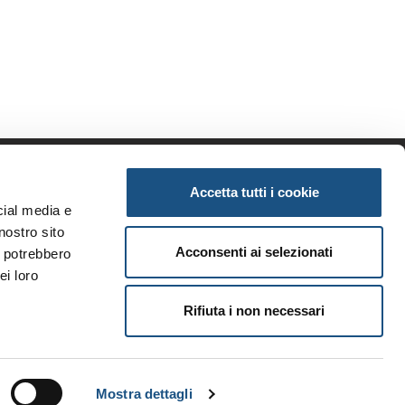
Accetta tutti i cookie
enda
Informazioni
cial media e
iamo
Privacy
nostro sito
tunità
Note legali
Acconsenti ai selezionati
i potrebbero
ri brand
Condizioni generali
ei loro
i
Rifiuta i non necessari
Mostra dettagli