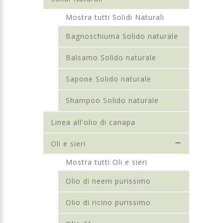
Mostra tutti Solidi Naturali
Bagnoschiuma Solido naturale
Balsamo Solido naturale
Sapone Solido naturale
Shampoo Solido naturale
Linea all'olio di canapa
Oli e sieri
Mostra tutti Oli e sieri
Olio di neem purissimo
Olio di ricino purissimo