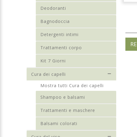
Deodoranti
Bagnodoccia
Detergenti intimi
RE
Trattamenti corpo
Kit 7 Giorni
Cura dei capelli
Mostra tutti Cura dei capelli
Shampoo e balsami
Trattamenti e maschere
Balsami colorati
Cura del viso