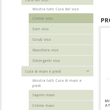
Mostra tutti Cura del viso
Creme viso
PR
Sieri viso
Scrub viso
Maschere viso
Detergenti viso
Cura di mani e piedi
Mostra tutti Cura di mani e
piedi
Saponi mani
CREMA VISO
TRILIFT+ -
'LIFT&SHINE'
CONTORNO
MI
CON POLVERE DI
OCCHI 3IN1 -
AT
Creme mani
DIAMANTE -
10ML