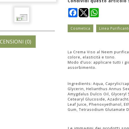
Condividi questo articolo 
Facebook
WhatsApp
Cosmetica
Linea Purifican
CENSIONI (0)
La Crema Viso al Neem purifica 
colore, elasticità e tono.
Modo d’uso: applicare tutti i g
assorbimento.
Ingredients: Aqua, Caprylic/capr
Glycerin, Helianthus Annus Se
Amygdalus Dulcis Oil, Glyceryl 
Cetearyl Glucoside, Azadiracht
Leaf Juice, Phenoxyethanol, Eth
Gum, Tetrasodium Glutamate Di
Le immagini dei prodotti so