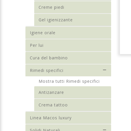
LIMITED EDITION
Creme piedi
50ML
Gel igienizzante
€ 25,99
€ 39,99
€ 39,99
Igiene orale
Dettagli
Dettagli
Per lui
Cura del bambino
Rimedi specifici
Mostra tutti Rimedi specifici
Antizanzare
Crema tattoo
Linea Macos luxury
Solidi Naturali