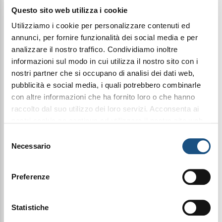
Questo sito web utilizza i cookie
Utilizziamo i cookie per personalizzare contenuti ed
Condividi questo articolo sui social
annunci, per fornire funzionalità dei social media e per
analizzare il nostro traffico. Condividiamo inoltre
Facebook
WhatsApp
informazioni sul modo in cui utilizza il nostro sito con i
nostri partner che si occupano di analisi dei dati web,
Prodotti Pulizia
Deodoranti Per Ambiente
pubblicità e social media, i quali potrebbero combinarle
con altre informazioni che ha fornito loro o che hanno
raccolto dal suo utilizzo dei loro servizi. Acconsenta ai
nostri cookie se continua ad utilizzare il nostro sito web.
Halbea Deodorante essenza AUTUNNO fragranza
muschio 500ml - HACCP certificato DEODORANTE
leggi qui la nostra privacy policy
Selezione
SUPERCONCENTRATO Uso Professionale – Essenza
Necessario
del
Autunno â€¢ Deodorante spray no-gas per la
profumazione di tutti gli ambienti. Una o due
consenso
spruzzate di prodotto sono sufficienti per
Preferenze
deodorare gradevolmente e per molte ore
qualsiasi locale eliminando gli odori sgradevoli. I
tensioattivi contenuti sono biodegradabili in base
ai requisiti del Reg. 648/2004/EC. Composizione
Statistiche
chimica: Tensioattivi nonionici: 5-15%; Tensioattivi
cationici, 2-propanolo, profumi (Alpha-Isomethyl