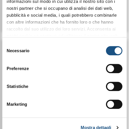
informazioni sul modo in cui utilizza il nostro sito con i
nostri partner che si occupano di analisi dei dati web,
pubblicità e social media, i quali potrebbero combinarle
Dettagli
Dettagli
con altre informazioni che ha fornito loro o che hanno
raccolto dal suo utilizzo dei loro servizi. Acconsenta ai
nostri cookie se continua ad utilizzare il nostro sito web.
leggi qui la nostra privacy policy
Selezione
Necessario
del
consenso
Preferenze
Statistiche
Marketing
HALBEA DEODORANTE
HALBEA DEODORANTE
Mostra dettagli
ESSENZA PRIMAVERA
ESSENZA INVERNO