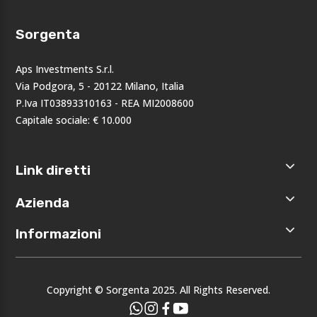
Sorgenta
Aps Investments S.r.l.
Via Podgora, 5 - 20122 Milano, Italia
P.Iva IT03893310163 - REA MI2008600
Capitale sociale: € 10.000
Link diretti
Home
Azienda
Shop
Accedi
Chi siamo
Informazioni
Registrati
Opportunità
I nostri
Privacy
brand
Note legali
Eventi
Copyright © Sorgenta 2025. All Rights Reserved.
Condizioni
generali