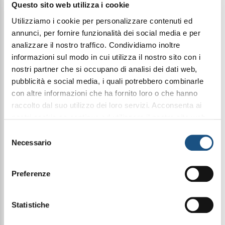
Questo sito web utilizza i cookie
Utilizziamo i cookie per personalizzare contenuti ed
annunci, per fornire funzionalità dei social media e per
Condividi questo articolo sui social
analizzare il nostro traffico. Condividiamo inoltre
Facebook
WhatsApp
informazioni sul modo in cui utilizza il nostro sito con i
nostri partner che si occupano di analisi dei dati web,
pubblicità e social media, i quali potrebbero combinarle
Prodotti Pulizia
Deodoranti Per Ambiente
con altre informazioni che ha fornito loro o che hanno
raccolto dal suo utilizzo dei loro servizi. Acconsenta ai
nostri cookie se continua ad utilizzare il nostro sito web.
Halbea Deodorante essenza INVERNO fragranza
leggi qui la nostra privacy policy
Selezione
oriente 500ml - HACCP certificato DEODORANTE
Necessario
SUPERCONCENTRATO Uso Professionale – Essenza
del
Inverno â€¢ Deodorante spray no-gas per la
consenso
profumazione di tutti gli ambienti. Una o due
spruzzate di prodotto sono sufficienti per
Preferenze
deodorare gradevolmente e per molte ore
qualsiasi locale eliminando gli odori sgradevoli. I
tensioattivi contenuti sono biodegradabili in base
Statistiche
ai requisiti del Reg. 648/2004/EC. Composizione
chimica: Tensioattivi nonionici: 5-15%; Tensioattivi
cationici, 2-propanolo, profumi (Coumarin,