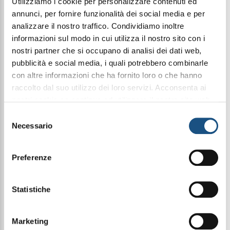
Utilizziamo i cookie per personalizzare contenuti ed
annunci, per fornire funzionalità dei social media e per
analizzare il nostro traffico. Condividiamo inoltre
Condividi questo articolo sui social
informazioni sul modo in cui utilizza il nostro sito con i
nostri partner che si occupano di analisi dei dati web,
Facebook
WhatsApp
pubblicità e social media, i quali potrebbero combinarle
con altre informazioni che ha fornito loro o che hanno
Prodotti Pulizia
raccolto dal suo utilizzo dei loro servizi. Acconsenta ai
nostri cookie se continua ad utilizzare il nostro sito web.
Linea Panni in Microfibra e Accessori
leggi qui la nostra privacy policy
Selezione
Necessario
del
consenso
Mop in microfibra ad alte prestazioni studiato per
una pulizia profonda e senza aloni di ogni tipo di
Preferenze
pavimento.
Le frange in microfibra ultra-fine catturano lo
sporco in profondità, rimuovendo polvere e residui
Statistiche
anche solo con acqua, senza necessità di
detergenti.
Estremamente resistente, garantisce una lunga
durata nel tempo e può essere lavato in lavatrice
Marketing