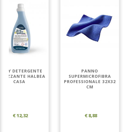
PRAY DETERGENTE
PANNO
IENIZZANTE HALBEA
SUPERMICROFIBRA
CASA
PROFESSIONALE 32X32
CM
€ 12,32
€ 8,88