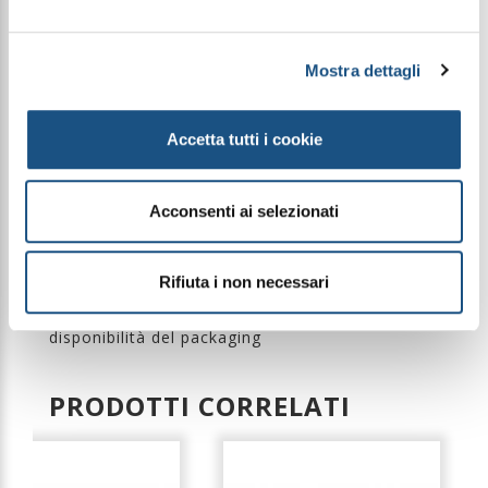
fino a 90°C.
Conforme alle direttive GPP e HACCP, è ideale per
ambienti domestici e professionali.
Mostra dettagli
COMPOSIZIONE
80% Poliestere e 20% Poliammide.
Accetta tutti i cookie
IDEALE PER
Parquet, marmo, gres porcellanato e superfici
Acconsenti ai selezionati
delicate.
Rifiuta i non necessari
Le immagini dei prodotti sono puramente
indicative e possono variare a seconda della
disponibilità del packaging
PRODOTTI CORRELATI