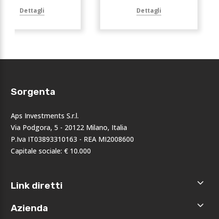
Dettagli
Dettagli
Sorgenta
Aps Investments S.r.l.
Via Podgora, 5 - 20122 Milano, Italia
P.Iva IT03893310163 - REA MI2008600
Capitale sociale: € 10.000
Link diretti
Home
Azienda
Shop