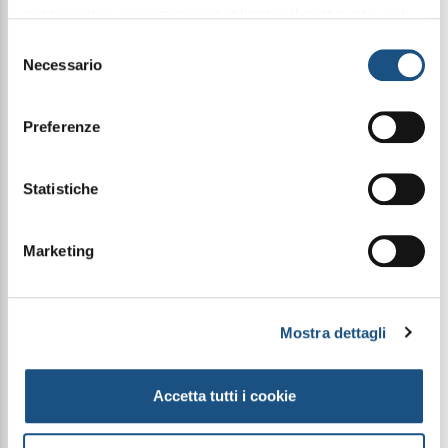
nostri cookie se continua ad utilizzare il nostro sito web.
leggi qui la nostra privacy policy
Selezione
Necessario
del
Condividi questo articolo sui social
consenso
Facebook
WhatsApp
Preferenze
Fragranza Esclusiva Halbea per Lui
Statistiche
Piramide Olfattiva
Note di testa: Noce Moscata, Pepe Rosa, Limone e
Marketing
Arancia
Note di cuore: Fiori Bianchi e Pelle
Note di fondo: Muschio, Patchouli e Ambra Grigia
Mostra dettagli
Le immagini dei prodotti sono puramente
indicative e possono variare a seconda della
Accetta tutti i cookie
disponibilità del packaging