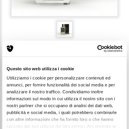
RECENSIONI (0)
Questo sito web utilizza i cookie
Utilizziamo i cookie per personalizzare contenuti ed
SORGÈ 1 - 224 - PROFUMO
annunci, per fornire funzionalità dei social media e per
LUXURY UOMO 50ML
analizzare il nostro traffico. Condividiamo inoltre
informazioni sul modo in cui utilizza il nostro sito con i
Codice: L224
nostri partner che si occupano di analisi dei dati web,
pubblicità e social media, i quali potrebbero combinarle
con altre informazioni che ha fornito loro o che hanno
Prezzo di listino:
raccolto dal suo utilizzo dei loro servizi. Acconsenta ai
€ 29,98
€ 49,99