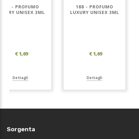
183 - PROFUMO
188 - PROFUMO
UXURY UNISEX 3ML
LUXURY UNISEX 3ML
€ 1,69
€ 1,69
Dettagli
Dettagli
Sorgenta