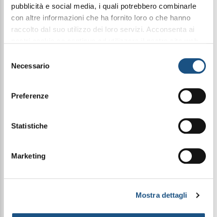
pubblicità e social media, i quali potrebbero combinarle
con altre informazioni che ha fornito loro o che hanno
raccolto dal suo utilizzo dei loro servizi. Acconsenta ai
Condividi questo articolo sui social
nostri cookie se continua ad utilizzare il nostro sito web.
Facebook
WhatsApp
leggi qui la nostra privacy policy
Selezione
Necessario
del
consenso
3Ml Elixir
Preferenze
Fragranza Esclusiva Halbea Unisex
Statistiche
Piramide Olfattiva
Marketing
Note di testa: Zafferano, Note Acquatiche,
Mandarino, Pepe Rosa, Arancia, Bergamotto e Rum
Note di cuore: Arancio, Giglio della Valle, Violetta e
Rosa
Note di fondo: Panna, Vaniglia, Fava Tonka, Note
Mostra dettagli
Legnose, Patchouli, Ambra Grigia, Muschio Bianco,
Benzoino, Legno di Sandalo