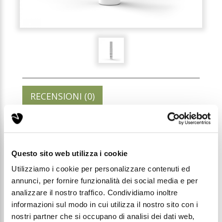
RECENSIONI (0)
SORGÈ 2 - 180 - PROFUMO
LUXURY UNISEX 3ML
Questo sito web utilizza i cookie
Utilizziamo i cookie per personalizzare contenuti ed
Codice: T180
annunci, per fornire funzionalità dei social media e per
analizzare il nostro traffico. Condividiamo inoltre
informazioni sul modo in cui utilizza il nostro sito con i
Prezzo di listino:
nostri partner che si occupano di analisi dei dati web,
€ 1,69