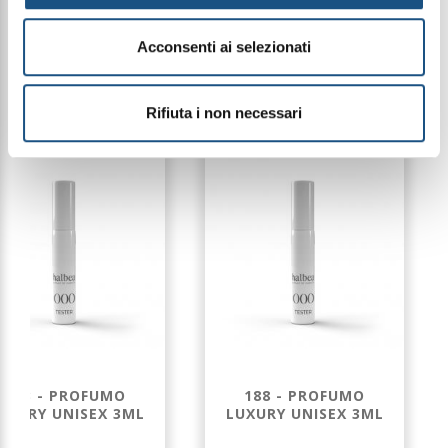
disponibilità del packaging
Acconsenti ai selezionati
PRODOTTI CORRELATI
Rifiuta i non necessari
183 - PROFUMO
188 - PROFUMO
UXURY UNISEX 3ML
LUXURY UNISEX 3ML