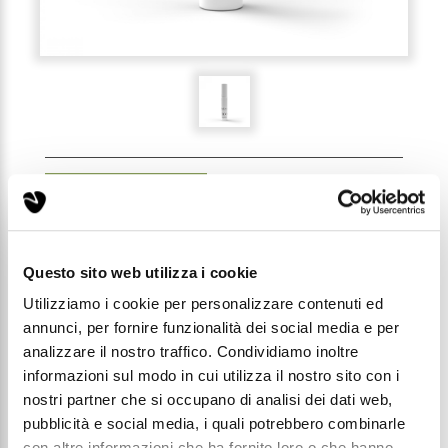
RECENSIONI (0)
Questo sito web utilizza i cookie
227 - PROFUMO LUXURY
UNISEX 3ML
Utilizziamo i cookie per personalizzare contenuti ed
annunci, per fornire funzionalità dei social media e per
analizzare il nostro traffico. Condividiamo inoltre
Codice: T227
informazioni sul modo in cui utilizza il nostro sito con i
nostri partner che si occupano di analisi dei dati web,
Prezzo di listino:
pubblicità e social media, i quali potrebbero combinarle
€ 1,69
con altre informazioni che ha fornito loro o che hanno