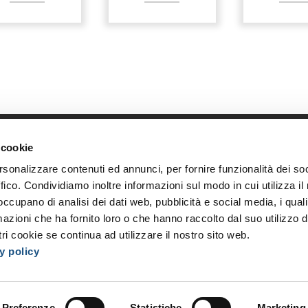
 cookie
Link diretti
Azi
rsonalizzare contenuti ed annunci, per fornire funzionalità dei so
Home
Chi s
ffico. Condividiamo inoltre informazioni sul modo in cui utilizza il 
Shop
Oppor
 occupano di analisi dei dati web, pubblicità e social media, i qual
Accedi
I nost
azioni che ha fornito loro o che hanno raccolto dal suo utilizzo d
Registrati
Event
ri cookie se continua ad utilizzare il nostro sito web.
y policy
Preferenze
Statistiche
Marketing