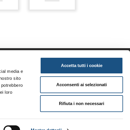
Accetta tutti i cookie
enda
Informazioni
cial media e
iamo
Privacy
nostro sito
tunità
Note legali
Acconsenti ai selezionati
i potrebbero
ri brand
Condizioni generali
ei loro
i
Rifiuta i non necessari