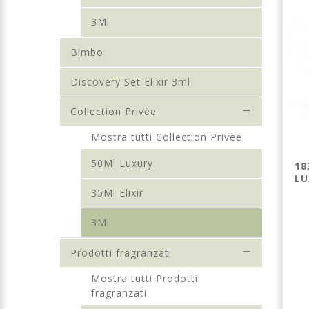
3Ml
Bimbo
Discovery Set Elixir 3ml
Collection Privèe
Mostra tutti Collection Privèe
50Ml Luxury
234 - PROFUMO
227 - PROFUMO
18
LUXURY UNISEX
LUXURY UNISEX
LU
35ML ELIXIR
35ML ELIXIR
35Ml Elixir
3Ml
Prodotti fragranzati
€ 30,00
€ 22,00
Mostra tutti Prodotti
fragranzati
Dettagli
Dettagli