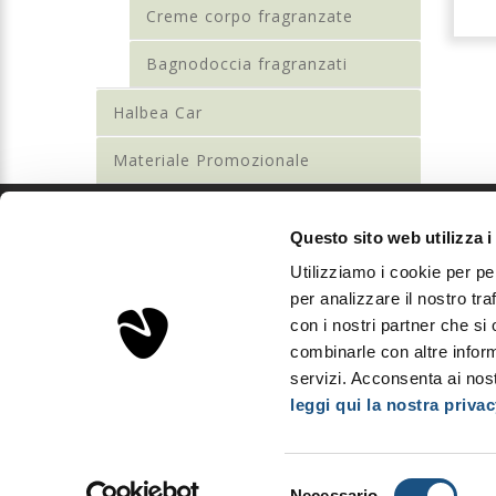
Creme corpo fragranzate
Bagnodoccia fragranzati
Halbea Car
Materiale Promozionale
Questo sito web utilizza i
Sorgenta
Utilizziamo i cookie per pe
Aps Investments S.r.l.
per analizzare il nostro tra
Via Podgora, 5 - 20122 Milano, Italia
con i nostri partner che si
P.Iva IT03893310163 - REA MI2008600
combinarle con altre inform
Capitale sociale: € 10.000
servizi. Acconsenta ai nost
leggi qui la nostra privac
Copyright © Sorgenta 2025. All Rights Reserved.
Selezione
Necessario