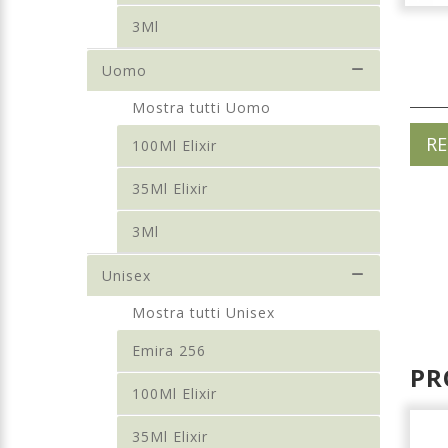
3Ml
Uomo
Mostra tutti Uomo
RE
100Ml Elixir
35Ml Elixir
3Ml
Unisex
Mostra tutti Unisex
Emira 256
PR
100Ml Elixir
35Ml Elixir