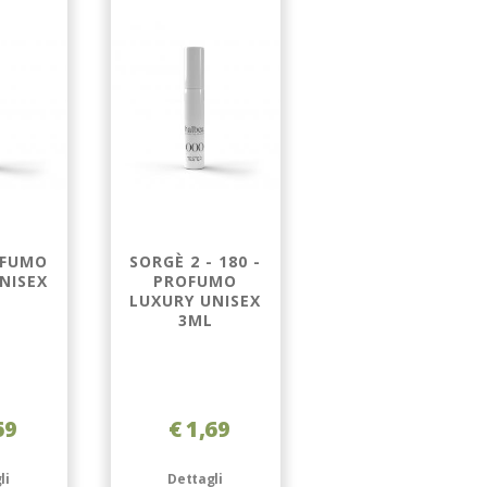
OFUMO
SORGÈ 2 - 180 -
SORGÈ 1 - 224 -
NISEX
PROFUMO
PROFUMO
LUXURY UNISEX
LUXURY UOMO
3ML
50ML
69
€ 1,69
€ 29,98
€ 49,99
Dettagli
li
Dettagli