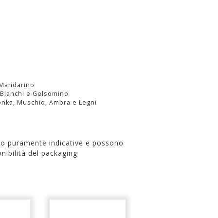
e Mandarino
i Bianchi e Gelsomino
Tonka, Muschio, Ambra e Legni
no puramente indicative e possono
nibilità del packaging
Offerta