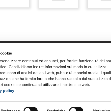
 cookie
Link diretti
Azi
rsonalizzare contenuti ed annunci, per fornire funzionalità dei so
Home
Chi s
ffico. Condividiamo inoltre informazioni sul modo in cui utilizza il 
Shop
Oppor
 occupano di analisi dei dati web, pubblicità e social media, i qual
Accedi
I nost
azioni che ha fornito loro o che hanno raccolto dal suo utilizzo d
Registrati
Event
ri cookie se continua ad utilizzare il nostro sito web.
y policy
Preferenze
Statistiche
Marketing