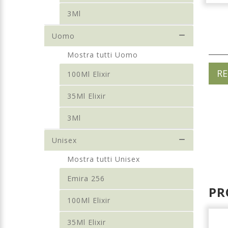
3Ml
Uomo
Mostra tutti Uomo
RE
100Ml Elixir
35Ml Elixir
3Ml
Unisex
Mostra tutti Unisex
Emira 256
PR
100Ml Elixir
35Ml Elixir