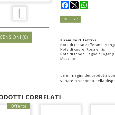
Facebook
WhatsApp
3Ml Elixir
CENSIONI (0)
Piramide Olfattiva
Note di testa: Zafferano, Man
Note di cuore: Rosa e Iris
Note di fondo: Legno di Agar (
Muschio
Le immagini dei prodotti so
variare a seconda della dispo
ODOTTI CORRELATI
Offerta