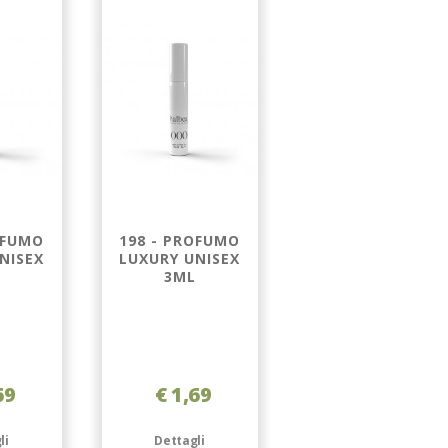
OFUMO
198 - PROFUMO
SORGÈ 2 - 180 -
NISEX
LUXURY UNISEX
PROFUMO
3ML
LUXURY UNISEX
3ML
69
€ 1,69
€ 1,69
li
Dettagli
Dettagli