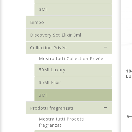
3Ml
Bimbo
Discovery Set Elixir 3ml
Collection Privèe
Mostra tutti Collection Privèe
50Ml Luxury
180 SORGÈ N.2 -
234 - PROFUMO
18
PROFUMO
LUXURY UNISEX
LU
LUXURY UNISEX
35ML ELIXIR
35Ml Elixir
35ML ELIXIR
3Ml
Prodotti fragranzati
€ 30,00
€ 30,00
€ 
Mostra tutti Prodotti
fragranzati
Dettagli
Dettagli