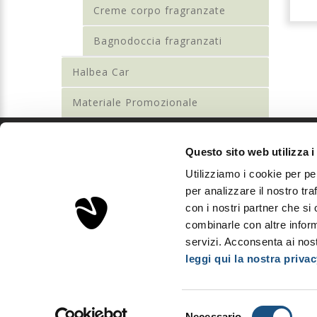
Creme corpo fragranzate
Bagnodoccia fragranzati
Halbea Car
Materiale Promozionale
Questo sito web utilizza i
Sorgenta
Utilizziamo i cookie per pe
Aps Investments S.r.l.
per analizzare il nostro tra
Via Podgora, 5 - 20122 Milano, Italia
con i nostri partner che si
P.Iva IT03893310163 - REA MI2008600
combinarle con altre inform
Capitale sociale: € 10.000
servizi. Acconsenta ai nost
leggi qui la nostra privac
Copyright © Sorgenta 2025. All Rights Reserved.
Selezione
Necessario