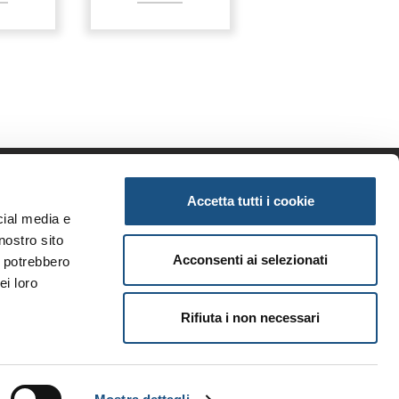
Accetta tutti i cookie
enda
Informazioni
cial media e
iamo
Privacy
nostro sito
tunità
Note legali
Acconsenti ai selezionati
i potrebbero
ri brand
Condizioni generali
ei loro
i
Rifiuta i non necessari