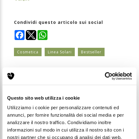
Condividi questo articolo sui social
Facebook
WhatsApp
Cosmetica
Linea Solari
Bestseller
Solaris Repair - Crema viso doposole ad azione
dermo-lenitiva, reidratante e rigenerante
con Aloe Vera, Bioplacenta, Acido Ialuronico e
vitamina E
Questo sito web utilizza i cookie
Utilizziamo i cookie per personalizzare contenuti ed
Solaris Repair è un trattamento pensato per
annunci, per fornire funzionalità dei social media e per
prendersi cura della pelle del viso dopo
analizzare il nostro traffico. Condividiamo inoltre
l’esposizione solare, quando la cute può apparire
più sensibile, disidratata e bisognosa di comfort.
informazioni sul modo in cui utilizza il nostro sito con i
La sua formula ad azione dermo-lenitiva,
nostri partner che si occupano di analisi dei dati web,