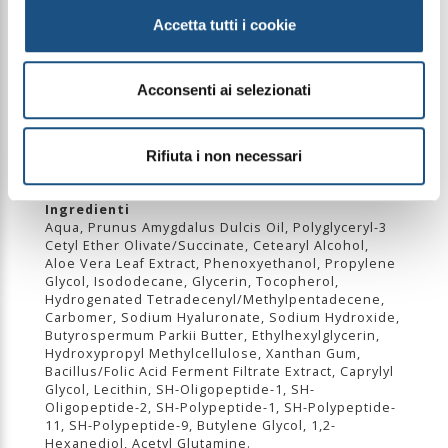
Come applicarla?
Accetta tutti i cookie
Applicare sul viso deterso dopo l’esposizione
solare, distribuendo una quantità adeguata di
prodotto con movimenti delicati fino a completo
assorbimento.
Acconsenti ai selezionati
Utilizzare dopo ogni esposizione al sole o ogni
volta che la pelle necessita di comfort, idratazione
e sollievo.
Evitare il contatto diretto con gli occhi.
Rifiuta i non necessari
Ingredienti
Aqua, Prunus Amygdalus Dulcis Oil, Polyglyceryl-3
Cetyl Ether Olivate/Succinate, Cetearyl Alcohol,
Aloe Vera Leaf Extract, Phenoxyethanol, Propylene
Glycol, Isododecane, Glycerin, Tocopherol,
Hydrogenated Tetradecenyl/Methylpentadecene,
Carbomer, Sodium Hyaluronate, Sodium Hydroxide,
Butyrospermum Parkii Butter, Ethylhexylglycerin,
Hydroxypropyl Methylcellulose, Xanthan Gum,
Bacillus/Folic Acid Ferment Filtrate Extract, Caprylyl
Glycol, Lecithin, SH-Oligopeptide-1, SH-
Oligopeptide-2, SH-Polypeptide-1, SH-Polypeptide-
11, SH-Polypeptide-9, Butylene Glycol, 1,2-
Hexanediol, Acetyl Glutamine.