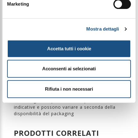
Ingredients: Aqua, Cannabis Sativa Seed Oil,
Marketing
Ethylhexyl Palmitate, Polyglyceryl-3 Cetyl Ether
Olivate/Succinate, Propylene Glycol, Aloe
Barbadensis Leaf Juice, Argania Spinosa Kernel Oil,
Glyceryl Stearate, Sorbitol, Glycerin, Panthenol,
Mostra dettagli
Hydrolyzed Pumpkin Seedcake, Sodium
Hyaluronate, Tocopheryl Acetate, Pullulan, Centella
Asiatica Extract, Hedera Helix Leaf Extract, Kigelia
Africana Bark Extract, Heterotheca Inuloides Flower
Accetta tutti i cookie
Extract, Nannochloropsis Oculata Extract,
Phenoxyethanol, Isododecane,
Hydroxyethylcellulose, Phenoxyethanol,
Acconsenti ai selezionati
Hydrogenated Tetradecenyl/Methylpentadecene,
Carbomer, Ethylhexylglycerin, Parfum, Hexyl
Cinnamal, Sodium Hydroxide.
Rifiuta i non necessari
Le immagini dei prodotti sono puramente
indicative e possono variare a seconda della
disponibilità del packaging
PRODOTTI CORRELATI