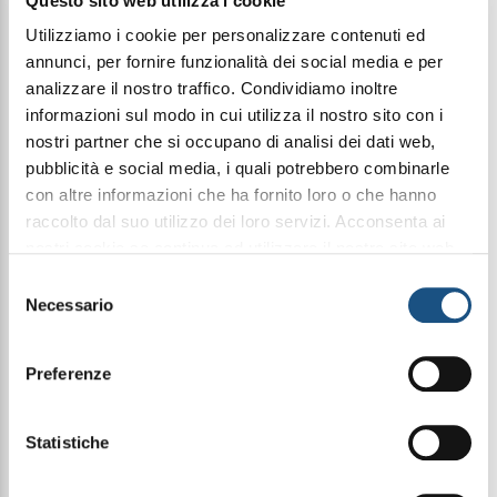
Questo sito web utilizza i cookie
€ 34,99
Utilizziamo i cookie per personalizzare contenuti ed
annunci, per fornire funzionalità dei social media e per
analizzare il nostro traffico. Condividiamo inoltre
Condividi questo articolo sui social
informazioni sul modo in cui utilizza il nostro sito con i
Facebook
WhatsApp
nostri partner che si occupano di analisi dei dati web,
pubblicità e social media, i quali potrebbero combinarle
con altre informazioni che ha fornito loro o che hanno
Cosmetica
raccolto dal suo utilizzo dei loro servizi. Acconsenta ai
nostri cookie se continua ad utilizzare il nostro sito web.
leggi qui la nostra privacy policy
Selezione
Nuova formula potenziata + nuova
Necessario
del
profumazione alla canapa
consenso
Preferenze
La crema corpo rassodante all’olio di canapa
migliora l'elasticità cutanea per una pelle tonica.
Modo d’uso: applicare sulle zone interessate fino a
Statistiche
completo assorbimento.