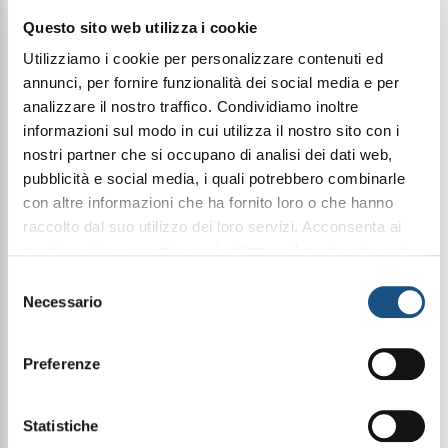
€ 13,00
Questo sito web utilizza i cookie
Utilizziamo i cookie per personalizzare contenuti ed
annunci, per fornire funzionalità dei social media e per
Condividi questo articolo sui social
analizzare il nostro traffico. Condividiamo inoltre
Facebook
WhatsApp
informazioni sul modo in cui utilizza il nostro sito con i
nostri partner che si occupano di analisi dei dati web,
pubblicità e social media, i quali potrebbero combinarle
Cosmetica
con altre informazioni che ha fornito loro o che hanno
raccolto dal suo utilizzo dei loro servizi. Acconsenta ai
nostri cookie se continua ad utilizzare il nostro sito web.
AntiYellow - Shampoo per capelli Bianchi, Biondi
leggi qui la nostra privacy policy
Selezione
e Trattati arricchito con Aloe Vera ed Olio di
Necessario
del
Argan
consenso
Preferenze
Questo shampoo neutralizza i riflessi gialli
indesiderati e ravviva la luminosità dei capelli.
Grazie alla formula Purple’s Power, con aloe vera e
olio di argan, agisce delicatamente per ripristinare
Statistiche
la purezza dei toni biondi, bianchi e trattati,