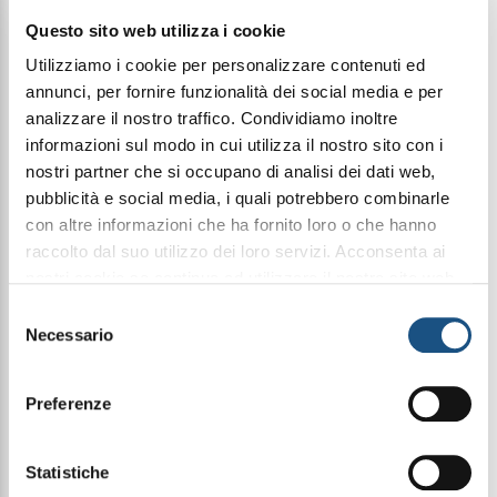
€ 13,00
Questo sito web utilizza i cookie
Utilizziamo i cookie per personalizzare contenuti ed
annunci, per fornire funzionalità dei social media e per
Condividi questo articolo sui social
analizzare il nostro traffico. Condividiamo inoltre
Facebook
WhatsApp
informazioni sul modo in cui utilizza il nostro sito con i
nostri partner che si occupano di analisi dei dati web,
pubblicità e social media, i quali potrebbero combinarle
Cosmetica
con altre informazioni che ha fornito loro o che hanno
raccolto dal suo utilizzo dei loro servizi. Acconsenta ai
nostri cookie se continua ad utilizzare il nostro sito web.
UltraDelicate - Shampoo per Capelli Fini e
leggi qui la nostra privacy policy
Selezione
Delicati arricchito con Collagene, Aloe Vera ed
Necessario
del
Olio di Argan
consenso
Preferenze
Questo shampoo deterge delicatamente, idrata e
protegge rispettando la naturale leggerezza dei
capelli.
La sua formula, arricchita con collagene, aloe vera e
Statistiche
olio di argan, aiuta a mantenere il corretto