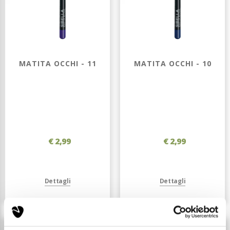
MATITA OCCHI - 11
MATITA OCCHI - 10
€ 2,99
€ 2,99
Dettagli
Dettagli
NUOVO
NUOVO