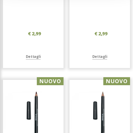
€ 2,99
€ 2,99
Dettagli
Dettagli
NUOVO
NUOVO