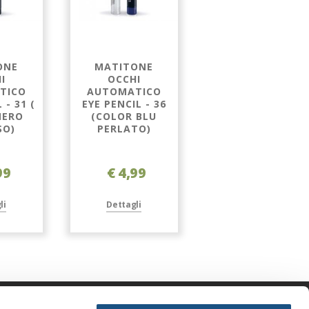
ONE
MATITONE
MATITONE
I
OCCHI
OCCHI
TICO
AUTOMATICO
AUTOMATICO
 - 31 (
EYE PENCIL - 36
EYE PENCIL - 37
NERO
(COLOR BLU
(COLOR BLU
SO)
PERLATO)
NOTTE
PERLATO)
99
€ 4,99
€ 4,99
li
Dettagli
Dettagli