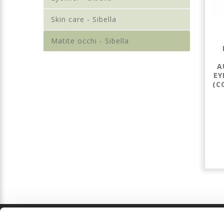
Skin care - Sibella
Matite occhi - Sibella
MATITA OCCHI -
CIPRIA
15
COMPATTA N.04
MADE IN ITALY
A
EY
(C
€ 2,99
€ 9,99
Dettagli
Dettagli