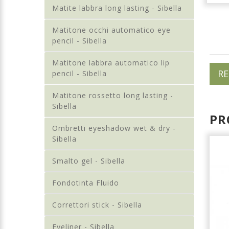
Matite labbra long lasting - Sibella
Matitone occhi automatico eye
pencil - Sibella
Matitone labbra automatico lip
RE
pencil - Sibella
Matitone rossetto long lasting -
Sibella
PR
Ombretti eyeshadow wet & dry -
NUOVO
Sibella
Smalto gel - Sibella
Fondotinta Fluido
Correttori stick - Sibella
Eyeliner - Sibella