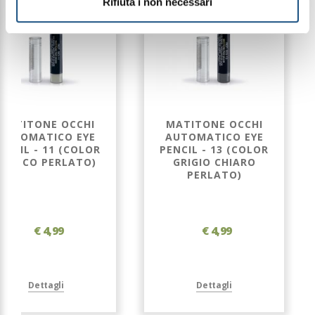
Rifiuta i non necessari
MATITONE OCCHI
MATITONE OCCHI
AUTOMATICO EYE
AUTOMATICO EYE
ENCIL - 11 (COLOR
PENCIL - 13 (COLOR
BIANCO PERLATO)
GRIGIO CHIARO
PERLATO)
€ 4,99
€ 4,99
Dettagli
Dettagli