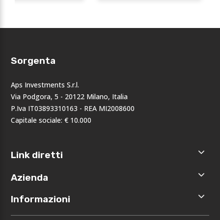
Sorgenta
Aps Investments S.r.l.
Via Podgora, 5 - 20122 Milano, Italia
P.Iva IT03893310163 - REA MI2008600
Capitale sociale: € 10.000
Link diretti
Home
Azienda
Shop
Accedi
Chi siamo
Informazioni
Registrati
Opportunità
I nostri
Privacy