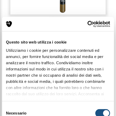
Questo sito web utilizza i cookie
RECENSIONI (0)
Utilizziamo i cookie per personalizzare contenuti ed
annunci, per fornire funzionalità dei social media e per
analizzare il nostro traffico. Condividiamo inoltre
informazioni sul modo in cui utilizza il nostro sito con i
MATITA OCCHI - 12
nostri partner che si occupano di analisi dei dati web,
pubblicità e social media, i quali potrebbero combinarle
con altre informazioni che ha fornito loro o che hanno
Codice: REF501-12
raccolto dal suo utilizzo dei loro servizi. Acconsenta ai
nostri cookie se continua ad utilizzare il nostro sito web.
Prezzo di listino:
leggi qui la nostra privacy policy
€ 2,99
Selezione
Necessario
del