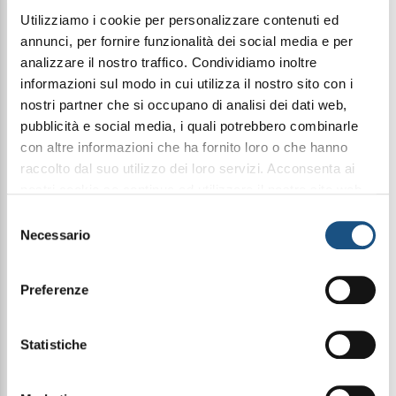
€ 34,99
Utilizziamo i cookie per personalizzare contenuti ed
annunci, per fornire funzionalità dei social media e per
analizzare il nostro traffico. Condividiamo inoltre
Condividi questo articolo sui social
informazioni sul modo in cui utilizza il nostro sito con i
nostri partner che si occupano di analisi dei dati web,
Facebook
WhatsApp
pubblicità e social media, i quali potrebbero combinarle
con altre informazioni che ha fornito loro o che hanno
raccolto dal suo utilizzo dei loro servizi. Acconsenta ai
Cosmetica
nostri cookie se continua ad utilizzare il nostro sito web.
leggi qui la nostra privacy policy
Selezione
Necessario
del
Nuova formula potenziata + nuova
profumazione alla canapa
consenso
Preferenze
La crema corpo drenante all’olio di canapa riduce
gli accumuli cutanei, per una pelle sgonfia e tonica.
Modo d’uso: applicare sulle zone interessate fino a
Statistiche
completo assorbimento.