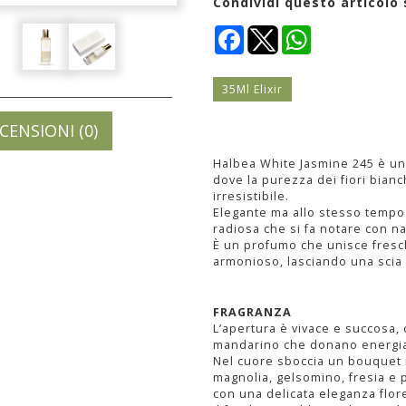
Condividi questo articolo 
Facebook
WhatsApp
35Ml Elixir
CENSIONI (0)
Halbea White Jasmine 245 è un
dove la purezza dei fiori bian
irresistibile.
Elegante ma allo stesso tempo
radiosa che si fa notare con n
È un profumo che unisce fresch
armonioso, lasciando una scia 
FRAGRANZA
L’apertura è vivace e succosa, 
mandarino che donano energia 
Nel cuore sboccia un bouquet r
magnolia, gelsomino, fresia e 
con una delicata eleganza flor