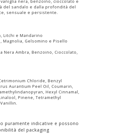
i vaniglia nera, benzoino, cioccolato e
tà del sandalo e dalla profondità del
ce, sensuale e persistente.
, Litchi e Mandarino
a, Magnolia, Gelsomino e Pisello
lia Nera Ambra, Benzoino, Cioccolato,
 Cetrimonium Chloride, Benzyl
itrus Aurantium Peel Oil, Coumarin,
xamethylindanopyran, Hexyl Cinnamal,
Linalool, Pinene, Tetramethyl
anillin.
no puramente indicative e possono
nibilità del packaging