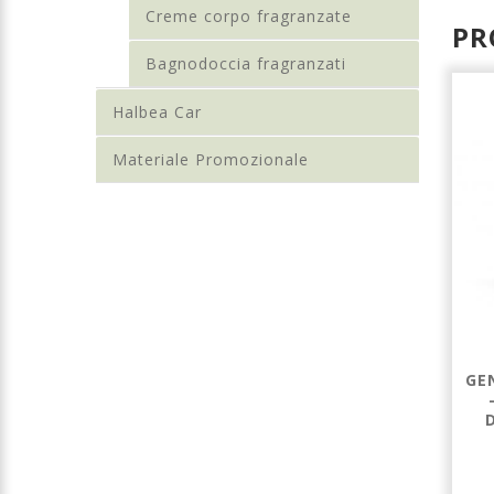
Creme corpo fragranzate
PR
Bagnodoccia fragranzati
Halbea Car
Materiale Promozionale
PASSION FLAME -
PASSION FLAME -
GE
PROFUMO
PROFUMO
DONNA 35ML
DONNA 100ML
ELIXIR
ELIXIR