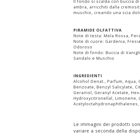
Il fondo si scalda con buccia d
ambra, arricchiti dalla cremosi
muschio, creando una scia dol
PIRAMIDE OLFATTIVA
Note di testa: Mela Rossa, Pera
Note di cuore: Gardenia, Fresi
Odoroso
Note di fondo: Buccia di Vanig
Sandalo e Muschio
INGREDIENTI
Alcohol Denat., Parfum, Aqua,
Benzoate, Benzyl Salicylate, C
Geraniol, Geranyl Acetate, He
Hydroxycitronellal, Limonene, 
Acetyloctahydronaphthalenes, V
Le immagini dei prodotti so
variare a seconda della dispo