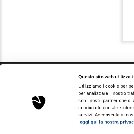
€ 26,00
€ 43,00
Dettagli
Dettagli
Questo sito web utilizza i
Sorgenta
Utilizziamo i cookie per pe
Aps Investments S.r.l.
per analizzare il nostro tra
Via Podgora, 5 - 20122 Milano, Italia
con i nostri partner che si
P.Iva IT03893310163 - REA MI2008600
combinarle con altre inform
Capitale sociale: € 10.000
servizi. Acconsenta ai nost
leggi qui la nostra privac