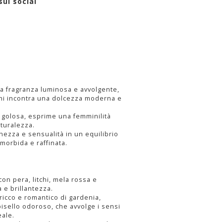
sui social
a fragranza luminosa e avvolgente,
chi incontra una dolcezza moderna e
 golosa, esprime una femminilità
aturalezza.
ezza e sensualità in un equilibrio
morbida e raffinata.
con pera, litchi, mela rossa e
e brillantezza.
icco e romantico di gardenia,
pisello odoroso, che avvolge i sensi
eale.