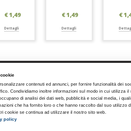
€ 1,49
€ 1,49
€ 1,
Dettagli
Dettagli
Dettag
 cookie
Link diretti
Azi
rsonalizzare contenuti ed annunci, per fornire funzionalità dei so
Home
Chi s
ffico. Condividiamo inoltre informazioni sul modo in cui utilizza il 
Shop
Oppor
 occupano di analisi dei dati web, pubblicità e social media, i qual
Accedi
I nost
azioni che ha fornito loro o che hanno raccolto dal suo utilizzo d
Registrati
Event
ri cookie se continua ad utilizzare il nostro sito web.
y policy