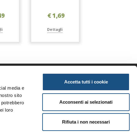
49
€ 1,69
€ 1,49
li
Dettagli
Dettagli
Accetta tutti i cookie
enda
Informazioni
cial media e
iamo
Privacy
nostro sito
tunità
Note legali
Acconsenti ai selezionati
i potrebbero
ri brand
Condizioni generali
ei loro
i
Rifiuta i non necessari