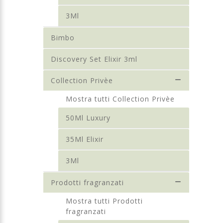
3Ml
Bimbo
Discovery Set Elixir 3ml
Collection Privèe
Mostra tutti Collection Privèe
50Ml Luxury
35Ml Elixir
3Ml
Prodotti fragranzati
Mostra tutti Prodotti
fragranzati