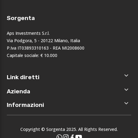
Sorgenta
Aps Investments S.r.l.
Via Podgora, 5 - 20122 Milano, Italia
P.Iva IT03893310163 - REA MI2008600
Capitale sociale: € 10.000
Link diretti
Home
Azienda
Shop
Accedi
Chi siamo
Informazioni
Registrati
Opportunità
I nostri
Privacy
brand
Note legali
Eventi
Copyright © Sorgenta 2025. All Rights Reserved.
Condizioni
generali