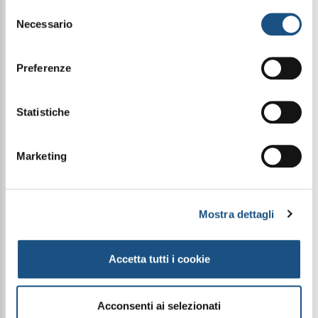
leggi qui la nostra privacy policy
Selezione
Necessario
del
Condividi questo articolo sui social
consenso
Facebook
WhatsApp
Preferenze
Piramide Olfattiva
Note di testa: Pepe Rosa, Mandarino e Bergamotto
Statistiche
Note di cuore: Lillà, Pesca, Geranio, Gelsomino e
Ribes Nero
Note di fondo: Patchouli, Ambra, Muschio Bianco e
Marketing
Vaniglia
Le immagini dei prodotti sono puramente
Mostra dettagli
indicative e possono variare a seconda della
disponibilità del packaging
Accetta tutti i cookie
PRODOTTI CORRELATI
Acconsenti ai selezionati