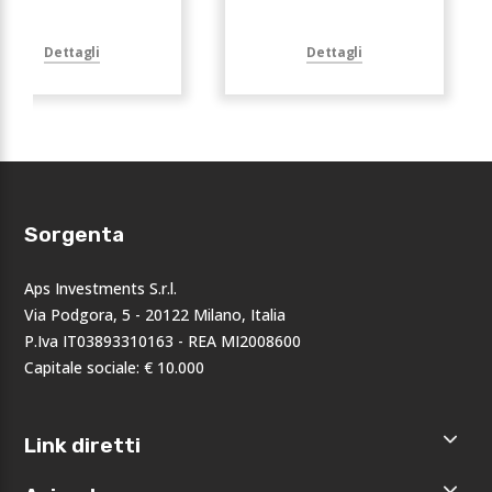
Dettagli
Dettagli
Sorgenta
Aps Investments S.r.l.
Via Podgora, 5 - 20122 Milano, Italia
P.Iva IT03893310163 - REA MI2008600
Capitale sociale: € 10.000
Link diretti
Home