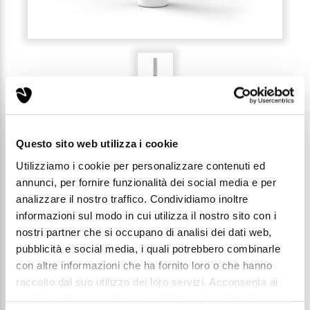
RECENSIONI (0)
Questo sito web utilizza i cookie
Utilizziamo i cookie per personalizzare contenuti ed
annunci, per fornire funzionalità dei social media e per
3 - PROFUMO DONNA 3ML
analizzare il nostro traffico. Condividiamo inoltre
informazioni sul modo in cui utilizza il nostro sito con i
nostri partner che si occupano di analisi dei dati web,
Codice: T003
pubblicità e social media, i quali potrebbero combinarle
con altre informazioni che ha fornito loro o che hanno
Prezzo di listino:
raccolto dal suo utilizzo dei loro servizi. Acconsenta ai
€ 1,49
nostri cookie se continua ad utilizzare il nostro sito web.