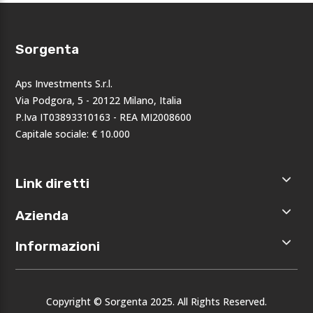
Sorgenta
Aps Investments S.r.l.
Via Podgora, 5 - 20122 Milano, Italia
P.Iva IT03893310163 - REA MI2008600
Capitale sociale: € 10.000
Link diretti
Home
Azienda
Shop
Accedi
Chi siamo
Informazioni
Registrati
Opportunità
I nostri
Privacy
brand
Note legali
Eventi
Copyright © Sorgenta 2025. All Rights Reserved.
Condizioni