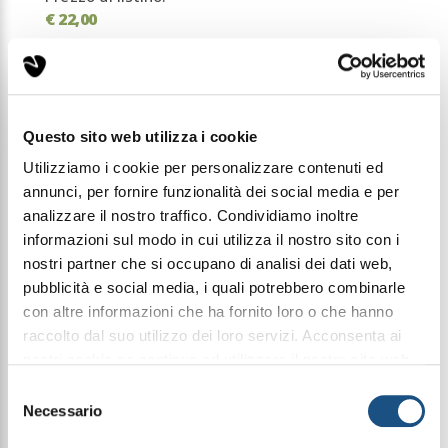
€ 22,00
Condividi questo articolo sui social
Facebook
WhatsApp
Questo sito web utilizza i cookie
Utilizziamo i cookie per personalizzare contenuti ed
35Ml Elixir
annunci, per fornire funzionalità dei social media e per
analizzare il nostro traffico. Condividiamo inoltre
informazioni sul modo in cui utilizza il nostro sito con i
nostri partner che si occupano di analisi dei dati web,
Halbea Spell Obsession 13 è un incantesimo che si
pubblicità e social media, i quali potrebbero combinarle
insinua lentamente e poi conquista senza via di
fuga.
con altre informazioni che ha fornito loro o che hanno
Il nome racconta un’attrazione irresistibile, un
raccolto dal suo utilizzo dei loro servizi. Acconsenta ai
fascino esotico che avvolge i sensi e li trattiene in
nostri cookie se continua ad utilizzare il nostro sito web.
una dimensione calda, intensa, quasi ipnotica.
È una fragranza intensa e coinvolgente, capace di
leggi qui la nostra privacy policy
Selezione
trasformare ogni presenza in un ricordo che
Necessario
del
rimane.
consenso