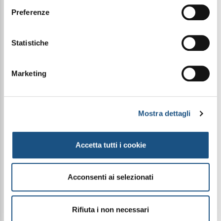
Preferenze
FRAGRANZA
L’apertura di Spell Obsession è morbida e golosa:
Cocco, Prugna e Albicocca si fondono in un accordo
cremoso e succoso, ricco di sfumature dolci e
Statistiche
vellutate.
Nel cuore, il carattere si fa più sofisticato: il Legno
di Rosa Brasiliano incontra un bouquet di
Marketing
Gelsomino, Tuberosa, Rosa e Mughetto,
attraversato da un accento aromatico di Carvi che
aggiunge personalità e movimento.
Il fondo è caldo e avvolgente, dove Vaniglia e
Mandorla regalano rotondità e dolcezza, mentre
Mostra dettagli
Sandalo e Muschio costruiscono una scia
persistente, morbida e profondamente avvolgente.
Accetta tutti i cookie
PIRAMIDE OLFATTIVA
Note di testa: Prugna, Cocco e Albicocca
Note di cuore: Legno di Rosa, Rosa, Carvi,
Acconsenti ai selezionati
Gelsomino, Tuberosa e Mughetto
Note di fondo: Mandorla, Sandalo, Vaniglia e
Muschio
Rifiuta i non necessari