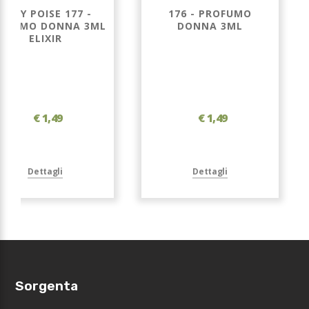
LADY POISE 177 -
176 - PROFUMO
OFUMO DONNA 3ML
DONNA 3ML
ELIXIR
€ 1,49
€ 1,49
Dettagli
Dettagli
Sorgenta