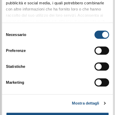
pubblicità e social media, i quali potrebbero combinarle
con altre informazioni che ha fornito loro o che hanno
QUALITÀ ELIXIR
raccolto dal suo utilizzo dei loro servizi. Acconsenta ai
La qualità Elixir Halbea rappresenta l’incontro tra
innovazione formulativa e potenza olfattiva.
nostri cookie se continua ad utilizzare il nostro sito web.
Ogni fragranza nasce da una ricerca avanzata sulle
leggi qui la nostra privacy policy
Selezione
materie prime e viene sviluppata con una
concentrazione di oli straordinariamente elevata,
Necessario
del
per garantire intensità, profondità e una
consenso
persistenza superiore sulla pelle.
Regal Heritage, progettato con una concentrazione
Preferenze
di oli del 40%, esprime carattere, forza e
un’impronta olfattiva che lascia il segno, ora dopo
ora.
Statistiche
FRAGRANZA
L’apertura è vivace e frizzante, con la mela verde, il
Marketing
bergamotto e il limone accompagnati dal carattere
speziato del pepe rosa, dal tocco elegante del
patchouli e dalla delicatezza della violetta.
Nel cuore, l’intensità del muschio incontra la
Mostra dettagli
morbidezza della rosa, la cremosità del sandalo e
le note resinose dello storace, donando profondità
e sensualità.