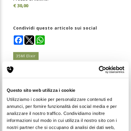
€ 30,00
Condividi questo articolo sui social
Facebook
WhatsApp
35Ml Elixir
Halbea Regal Heritage 128 è una fragranza ricca e
sofisticata, pensata per chi ama distinguersi con
Questo sito web utilizza i cookie
eleganza e personalità.
Un profumo che non segue una sola direzione, ma
Utilizziamo i cookie per personalizzare contenuti ed
si evolve con armonia sulla pelle, rivelando
sfaccettature sempre nuove e sorprendenti.
annunci, per fornire funzionalità dei social media e per
Gioca con contrasti freschi, floreali e fruttati per
analizzare il nostro traffico. Condividiamo inoltre
creare un equilibrio raffinato e multisfaccettato,
informazioni sul modo in cui utilizza il nostro sito con i
capace di unire luminosità e profondità in un’unica
composizione avvolgente.
nostri partner che si occupano di analisi dei dati web,