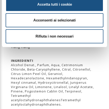
Il fondo si chiude con un accordo fruttato e
Accetta tutti i cookie
avvolgente di ribes nero, pesca, ambra, lillà e ylang
ylang, per una scia calda, fiorita e indimenticabile.
Acconsenti ai selezionati
PIRAMIDE OLFATTIVA
Note di testa: Mela Verde, Bergamotto, Limone,
Patchouli, Pepe Rosa e Violetta
Rifiuta i non necessari
Note di cuore: Muschio, Rosa, Sandalo e Storace
Note di fondo: Ribes Nero, Pesca, Ambra, Lillà e
Ylang Ylang
INGREDIENTI
Alcohol Denat., Parfum, Aqua, Cetrimonium
Chloride, Beta-Caryophyllene, Citral, Citronellol,
Citrus Limon Peel Oil, Geraniol,
Hexadecanolactone, Hexamethylindanopyran,
Hexyl cinnamal, Hydroxycitronellal, Juniperus
Virginiana Oil, Limonene, Linalool, Linalyl Acetate,
Pinene, Pogostemon Cablin Oil, Terpineol,
Tetramethyl
acetyloctahydronaphthalenesTetramethyl
acetyloctahydronaphthalenes.