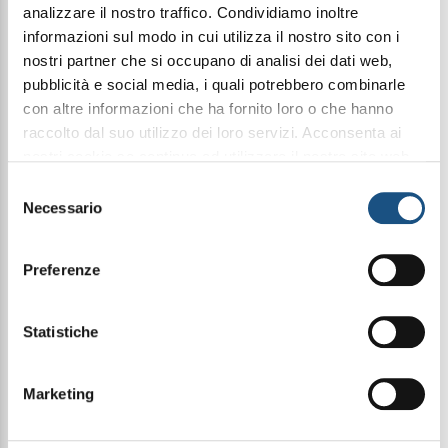
analizzare il nostro traffico. Condividiamo inoltre
informazioni sul modo in cui utilizza il nostro sito con i
nostri partner che si occupano di analisi dei dati web,
Condividi questo articolo sui social
pubblicità e social media, i quali potrebbero combinarle
Facebook
WhatsApp
con altre informazioni che ha fornito loro o che hanno
raccolto dal suo utilizzo dei loro servizi. Acconsenta ai
nostri cookie se continua ad utilizzare il nostro sito web.
100Ml Elixir
leggi qui la nostra privacy policy
Selezione
Necessario
del
consenso
Halbea 172 è una fragranza vibrante e intrigante,
che combina dolcezza fruttata e sfumature floreali
Preferenze
con un fondo caldo e misterioso.
Si apre con un’esplosione succosa di cocomero e
fragola, regalando un inizio fresco e goloso. Nel
Statistiche
cuore, l’eleganza della peonia rosa, della rosa di
Damasco, della magnolia e del ciclamino dona un
tocco floreale raffinato e delicato. Il fondo avvolge i
Marketing
sensi con la profondità del muschio, delle note
legnose, del sandalo e del tocco affumicato, per
una scia sensuale e persistente.