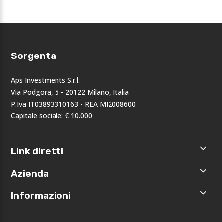
Sorgenta
Aps Investments S.r.l.
Via Podgora, 5 - 20122 Milano, Italia
P.Iva IT03893310163 - REA MI2008600
Capitale sociale: € 10.000
Link diretti
Home
Azienda
Shop
Accedi
Chi siamo
Informazioni
Registrati
Opportunità
I nostri
Privacy