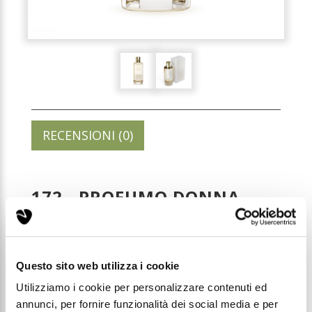
RECENSIONI (0)
172 - PROFUMO DONNA
100ML ELIXIR
Codice: C172
Questo sito web utilizza i cookie
Utilizziamo i cookie per personalizzare contenuti ed
Prezzo di listino:
annunci, per fornire funzionalità dei social media e per
€ 35,00