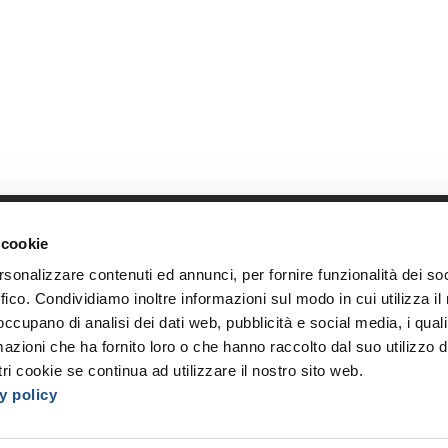
 cookie
Link diretti
Azi
rsonalizzare contenuti ed annunci, per fornire funzionalità dei so
Home
Chi s
ffico. Condividiamo inoltre informazioni sul modo in cui utilizza il 
Shop
Oppor
 occupano di analisi dei dati web, pubblicità e social media, i qual
Accedi
I nost
azioni che ha fornito loro o che hanno raccolto dal suo utilizzo d
Registrati
Event
ri cookie se continua ad utilizzare il nostro sito web.
y policy