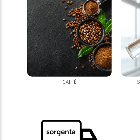
CAFFÈ
S