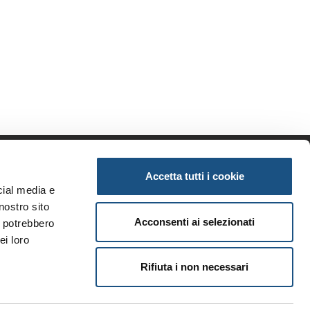
Accetta tutti i cookie
enda
Informazioni
cial media e
iamo
Privacy
nostro sito
tunità
Note legali
Acconsenti ai selezionati
i potrebbero
ri brand
Condizioni generali
ei loro
i
Rifiuta i non necessari