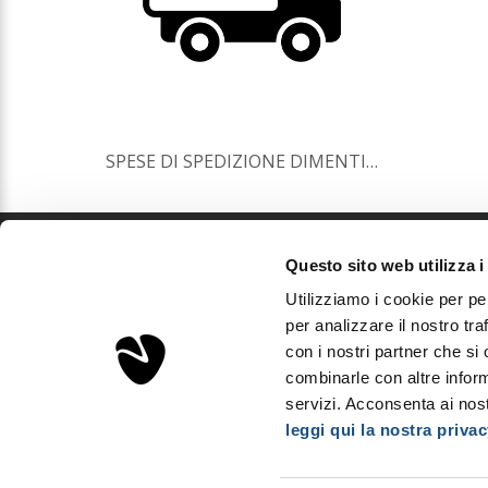
SPESE DI SPEDIZIONE DIMENTICATE
Questo sito web utilizza i
Sorgenta
Utilizziamo i cookie per pe
Aps Investments S.r.l.
per analizzare il nostro tra
Via Podgora, 5 - 20122 Milano, Italia
con i nostri partner che si
P.Iva IT03893310163 - REA MI2008600
combinarle con altre inform
Capitale sociale: € 10.000
servizi. Acconsenta ai nost
leggi qui la nostra privac