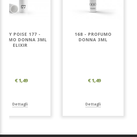
LADY POISE 177 -
168 - PROFUMO
OFUMO DONNA 3ML
DONNA 3ML
ELIXIR
€ 1,49
€ 1,49
Dettagli
Dettagli