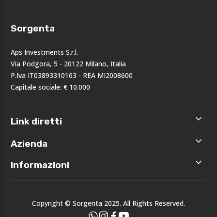
Sorgenta
Aps Investments S.r.l.
Via Podgora, 5 - 20122 Milano, Italia
P.Iva IT03893310163 - REA MI2008600
Capitale sociale: € 10.000
Link diretti
Home
Azienda
Shop
Accedi
Chi siamo
Informazioni
Registrati
Opportunità
I nostri
Privacy
brand
Note legali
Eventi
Copyright © Sorgenta 2025. All Rights Reserved.
Condizioni
generali