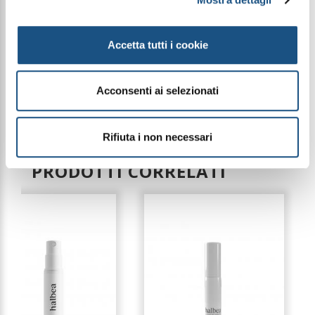
Note di testa: Amarena, Mandorla, Bacche Rosse e
Bergamotto
Note di cuore: Liquirizia, Rosa, Tè e Rosa Taif
Note di fondo: Vaniglia, Anice, Fava Tonka, Patchouli
Accetta tutti i cookie
e Iris
Acconsenti ai selezionati
Le immagini dei prodotti sono puramente
indicative e possono variare a seconda della
disponibilità del packaging
Rifiuta i non necessari
PRODOTTI CORRELATI