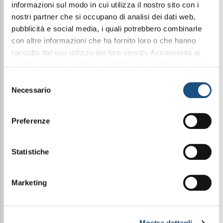
informazioni sul modo in cui utilizza il nostro sito con i
nostri partner che si occupano di analisi dei dati web,
pubblicità e social media, i quali potrebbero combinarle
Condividi questo articolo sui social
con altre informazioni che ha fornito loro o che hanno
Facebook
WhatsApp
raccolto dal suo utilizzo dei loro servizi. Acconsenta ai
nostri cookie se continua ad utilizzare il nostro sito web.
leggi qui la nostra privacy policy
Selezione
3Ml Elixir
Necessario
del
consenso
Preferenze
Halbea 205 è una fragranza che cattura l'essenza
dell'eleganza e dello stile senza tempo.
Basata su uno degli ingredienti olfattivi più
preziosi, la Rosa, questa fragranza è il risultato di
Statistiche
un successo duraturo. La sua composizione
olfattiva si ispira alla sofisticazione e alla
raffinatezza, creando un'esperienza sensoriale
Marketing
unica e indimenticabile.
Piramide Olfattiva
Mostra dettagli